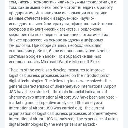
том, «нужны технологии» или «не нужны технологии», а о
том, какие именно технологии стоит внедрить в работу
предприятия. Источниками информации выступили
данные отечественной и зарубежной научно-
исследовательской литературы, официальных Интернет-
ресурсов и аналитических агентств. Предложена
мероприятия по совершенствованию логистических
бизнес-процессов на основе внедрения цифровых
технологий. При сборе данных, необходимых для
выполнения работы, были использованы поисковые
системы Google и Yandex. При обработке данных
использовались Microsoft Word и Microsoft Excel.
The aim of the work is to develop measures to improve
logistics business processes based on the introduction of
digital technologies. The following tasks were solved: - the
general characteristics of Sheremetyevo International Airport
JSC have been studied; - the main financial indicators of
Sheremetyevo International Airport JSC have been analyzed; -
marketing and competitive analysis of Sheremetyevo
International Airport JSC was carried out; - the current
organization of logistics business processes of Sheremetyevo
International Airport JSC is analyzed; - the experience of using
digital technologies by the enterprise is analyzed; -