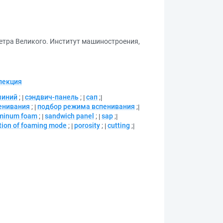
етра Великого. Институт машиностроения,
лекция
миний
;
сэндвич-панель
;
сап
;
енивания
;
подбор режима вспенивания
;
minum foam
;
sandwich panel
;
sap
;
tion of foaming mode
;
porosity
;
cutting
;