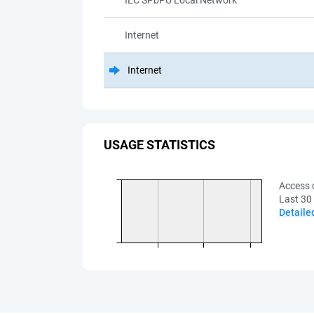
ILC SPbPU Local Network
Internet
Internet
USAGE STATISTICS
Access 
Last 30
Detaile