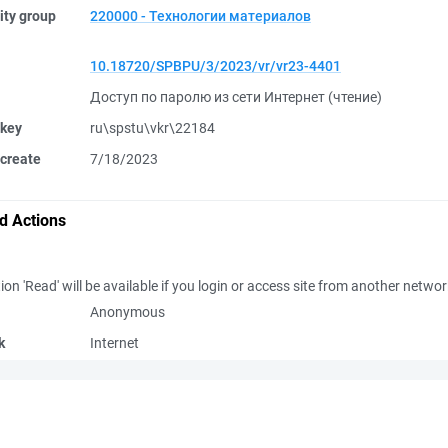
ity group
220000 - Технологии материалов
10.18720/SPBPU/3/2023/vr/vr23-4401
Доступ по паролю из сети Интернет (чтение)
 key
ru\spstu\vkr\22184
create
7/18/2023
d Actions
ion 'Read' will be available if you login or access site from another netwo
Anonymous
k
Internet