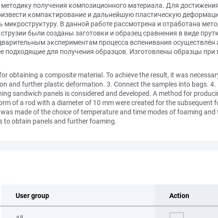
 методику получения композиционного материала. Для достижени
Произвести компактирование и дальнейшую пластическую деформацию
 микроструктуру. В данной работе рассмотрена и отработана мето
струзии были созданы заготовки и образец сравнения в виде прут
дварительным экспериментам процесса вспенивания осуществлён 
е подходящие для получения образцов. Изготовлены образцы при 
or obtaining a composite material. To achieve the result, it was necessar
n and further plastic deformation. 3. Connect the samples into bags. 4
aining sandwich panels is considered and developed. A method for produ
form of a rod with a diameter of 10 mm were created for the subsequent 
s was made of the choice of temperature and time modes of foaming and 
s to obtain panels and further foaming.
User group
Action