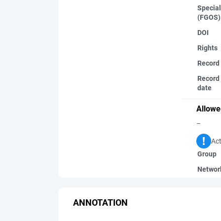
Special
(FGOS)
DOI
Rights
Record
Record 
date
Allowe
–
Act
Group
Networ
ANNOTATION