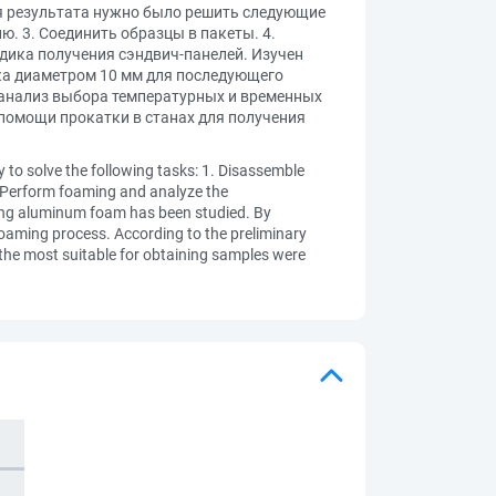
я результата нужно было решить следующие
. 3. Соединить образцы в пакеты. 4.
дика получения сэндвич-панелей. Изучен
ка диаметром 10 мм для последующего
анализ выбора температурных и временных
помощи прокатки в станах для получения
y to solve the following tasks: 1. Disassemble
. Perform foaming and analyze the
cing aluminum foam has been studied. By
foaming process. According to the preliminary
the most suitable for obtaining samples were