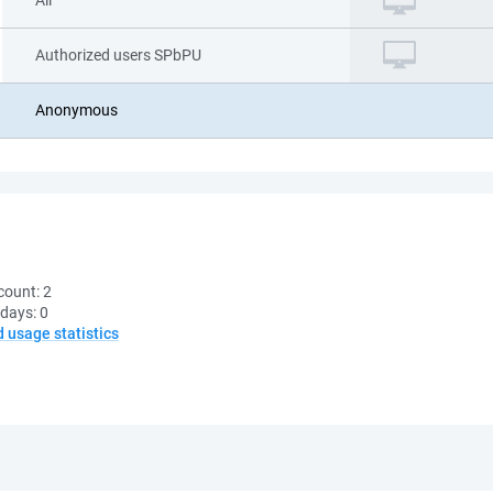
All
Authorized users SPbPU
Anonymous
count:
2
 days:
0
d usage statistics