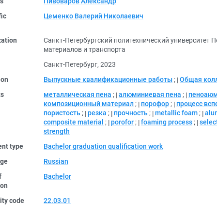
rs
Пивоваров Александр
fic
Цеменко Валерий Николаевич
zation
Санкт-Петербургский политехнический университет П
материалов и транспорта
Санкт-Петербург, 2023
ion
Выпускные квалификационные работы
;
Общая кол
ts
металлическая пена
;
алюминиевая пена
;
пеноаю
композиционный материал
;
порофор
;
процесс всп
пористость
;
резка
;
прочность
;
metallic foam
;
alu
composite material
;
porofor
;
foaming process
;
selec
strength
nt type
Bachelor graduation qualification work
ge
Russian
f
Bachelor
ion
ity code
22.03.01