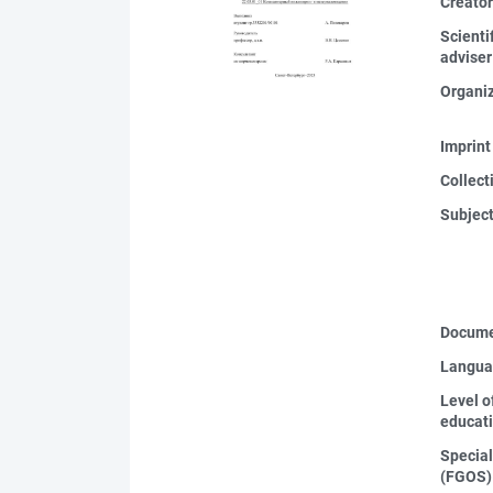
Creato
Scienti
adviser
Organi
Imprint
Collect
Subjec
Docume
Langua
Level o
educat
Special
(FGOS)