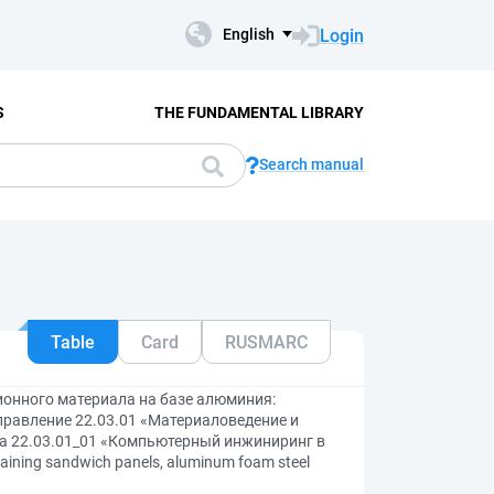
Login
English
S
THE FUNDAMENTAL LIBRARY
Search manual
Table
Card
RUSMARC
ионного материала на базе алюминия:
равление 22.03.01 «Материаловедение и
ма 22.03.01_01 «Компьютерный инжиниринг в
aining sandwich panels, aluminum foam steel