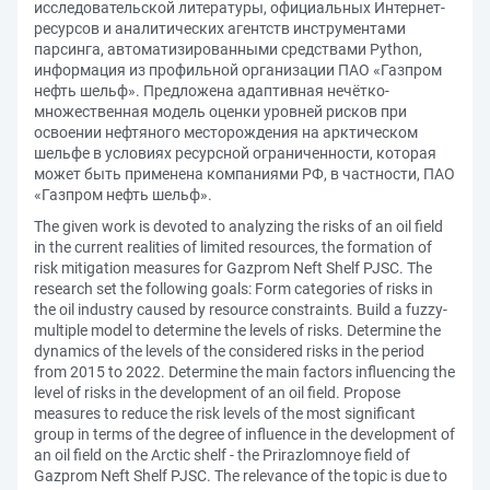
исследовательской литературы, официальных Интернет-
ресурсов и аналитических агентств инструментами
парсинга, автоматизированными средствами Python,
информация из профильной организации ПАО «Газпром
нефть шельф». Предложена адаптивная нечётко-
множественная модель оценки уровней рисков при
освоении нефтяного месторождения на арктическом
шельфе в условиях ресурсной ограниченности, которая
может быть применена компаниями РФ, в частности, ПАО
«Газпром нефть шельф».
The given work is devoted to analyzing the risks of an oil field
in the current realities of limited resources, the formation of
risk mitigation measures for Gazprom Neft Shelf PJSC. The
research set the following goals: Form categories of risks in
the oil industry caused by resource constraints. Build a fuzzy-
multiple model to determine the levels of risks. Determine the
dynamics of the levels of the considered risks in the period
from 2015 to 2022. Determine the main factors influencing the
level of risks in the development of an oil field. Propose
measures to reduce the risk levels of the most significant
group in terms of the degree of influence in the development of
an oil field on the Arctic shelf - the Prirazlomnoye field of
Gazprom Neft Shelf PJSC. The relevance of the topic is due to