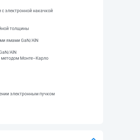
 с электронной накачкой
ойной толщины
ыми ямами GaN/AlN
 GaN/AlN
в методом Монте–Карло
дении электронным пучком