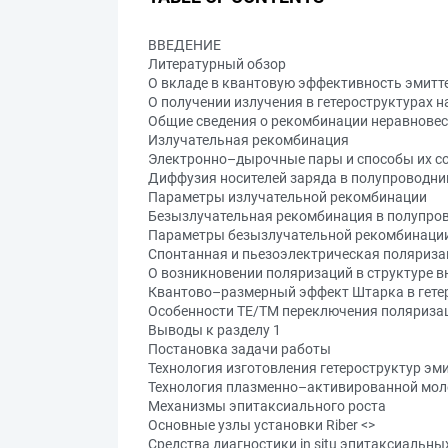
ВВЕДЕНИЕ
Литературный обзор
О вкладе в квантовую эффективность эмитте
О получении излучения в гетероструктурах н
Общие сведения о рекомбинации неравновес
Излучательная рекомбинация
Электронно–дырочные пары и способы их с
Диффузия носителей заряда в полупроводни
Параметры излучательной рекомбинации
Безызлучательная рекомбинация в полупро
Параметры безызлучательной рекомбинаци
Спонтанная и пьезоэлектрическая поляризаци
О возникновении поляризаций в структуре 
Квантово–размерный эффект Штарка в гетер
Особенности TE/TM переключения поляризаци
Выводы к разделу 1
Постановка задачи работы
Технология изготовления гетероструктур эм
Технология плазменно–активированной мол
Механизмы эпитаксиального роста
Основные узлы установки Riber <
>
Средства диагностики in situ эпитаксиальны