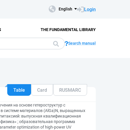
Login
English
S
THE FUNDAMENTAL LIBRARY
Search manual
Table
Card
RUSMARC
ения на основе гетероструктур с
 системе материалов (AlGa)N, выращенных
питаксией: выпускная квалификационная
я физика» ; образовательная программа
ameter optimization of high-power UV