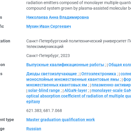
radiation emitters composed of monolayer multiple quant
compound system grown by plasma-assisted molecular b
rs
Николаева Анна Владимировна
fic
Мухин Иван Сергеевич
zation
Санкт-Петербургский политехнический университет П
телекоммуникаций
Санкт-Петербург, 2023
ion
Выпускные квалификационные работы
;
Общая кол
ts
Диоды светоизлучающие
;
Оптоэлектроника
;
солн
монослойные множественные квантовые ямы
;
фор
множественных квантовых ям
;
плазменно-активир
solar-blind range
;
AlGaN-layer
;
monolayer-scale GaN
optical absorption coefficient of radiation of multiple q
epitaxy
621.383
;
681.7.068
nt type
Master graduation qualification work
ge
Russian