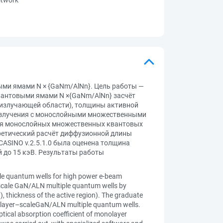
ми ямами N × {GaNm/AlNn}. Цель работы —
антовыми ямами N ×{GaNm/AlNn} засчёт
оизлучающей области), толщины активной
–излучения с монослойными множественными
ия монослойных множественных квантовых
ретический расчёт диффузионной длины
CASINO v.2.5.1.0 была оценена толщина
 до 15 кэВ. Результаты работы
ple quantum wells for high power e-beam
–scale GaN/ALN multiple quantum wells by
), thickness of the active region). The graduate
onolayer–scaleGaN/ALN multiple quantum wells.
ptical absorption coefficient of monolayer