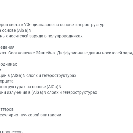
ров света в УФ–диапазоне на основе гетероструктур
а основе (AlGa)N
ных носителей заряда в полупроводниках
оздания
ках. Соотношение Эйштейна. Диффузионные длины носителей заря
водниках
и
и в (AlGa)N слоях и гетероструктурах
вюрцита
оструктурах на основе (AlGa)N
и излучения в (AlGa)N слоях и гетероструктурах
иттеров
екулярно–пучковой эпитаксии
х процессов