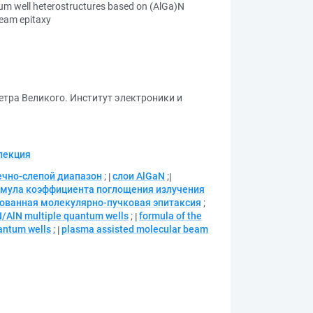
um well heterostructures based on (AlGa)N
eam epitaxy
етра Великого. Институт электроники и
лекция
ечно-слепой диапазон
;
слои AlGaN
;
мула коэффициента поглощения излучения
ованная молекулярно-пучковая эпитаксия
;
/AlN multiple quantum wells
;
formula of the
uantum wells
;
plasma assisted molecular beam