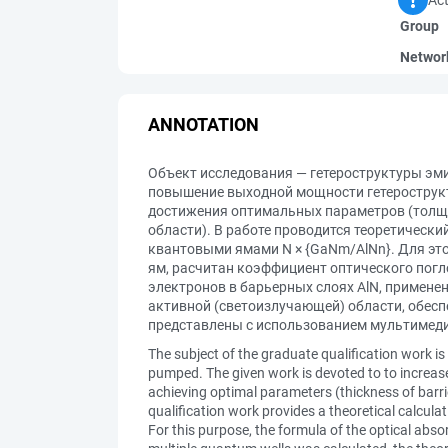
Group
Networ
ANNOTATION
Объект исследования — гетероструктуры э
повышение выходной мощности гетерострук
достижения оптимальных параметров (толщи
области). В работе проводится теоретичес
квантовыми ямами N × {GaNm/AlNn}. Для э
ям, расчитан коэффициент оптического пог
электронов в барьерных слоях AlN, примене
активной (светоизлучающей) области, обесп
представлены с использованием мультимеди
The subject of the graduate qualification work
pumped. The given work is devoted to to increa
achieving optimal parameters (thickness of barrie
qualification work provides a theoretical calcu
For this purpose, the formula of the optical abso