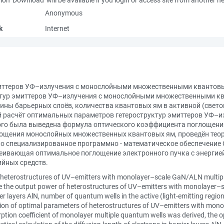
Anonymous
k
Internet
миттеров УФ–излучения с монослойными множественными квантовы
тур эмиттеров УФ–излучения с монослойными множественными кв
ны барьерных слоёв, количества квантовых ям в активной (свет
кий расчёт оптимальных параметров гетероструктур эмиттеров УФ
того была выведена формула оптического коэффициента поглощен
лощения монослойных множественных квантовых ям, проведён тео
но специализированное программно - математическое обеспечение 
еивающая оптимальное поглощение электронного пучка с энергией
йных средств.
 is heterostructures of UV–emitters with monolayer–scale GaN/ALN multi
se the output power of heterostructures of UV–emitters with monolayer
r layers AlN, number of quantum wells in the active (light-emitting region
lation of optimal parameters of heterostructures of UV–emitters with m
rption coefficient of monolayer multiple quantum wells was derived, the o