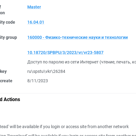
f
Master
ion
ity code
16.04.01
ity group
160000 - Физико-технические науки и технологии
10.18720/SPBPU/3/2023/vr/vr23-5807
Доступ по паролю из сети Интернет (чтение, печать, 
 key
ru\spstu\vkr\26284
create
8/11/2023
d Actions
Read' will be available if you login or access site from another network
ion 'Download' will be available if you login or access site from another 