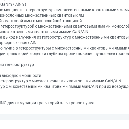
GaNm / AlNn }
ю мощность гетероструктур с множественными квантовыми ямами
монослойных множественных квантовых ям
й квантовой ямы с монослойной толщиной
 гетероструктурой с множественными квантовыми ямами моносл
с множественными квантовыми ямами GaN/AlN
на выход излучения из гетероструктур с множественными квантов
арьерных слоях AlN
о пучка в гетероструктуры с множественными квантовыми ямами
ии траекторий и оценки глубины проникновения пучка электроно
я гетероструктур
и выходной мощности
гетероструктур с множественными квантовыми ямами GaN/AlN
тур с множественными квантовыми ямами GaN/AlN при их возбуж
O для симуляции траекторий электронов пучка