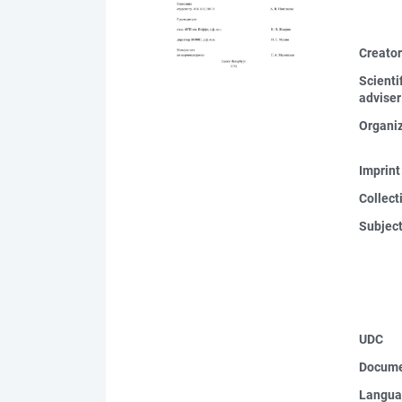
Creato
Scienti
adviser
Organi
Imprint
Collect
Subjec
UDC
Docume
Langua