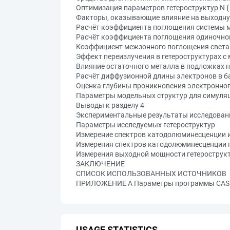
Оптимизация параметров гетероструктур N { 
Факторы, оказывающие влияние на выходну
Расчёт коэффициента поглощения системы 
Расчёт коэффициента поглощения одиночно
Коэффициент межзонного поглощения света
Эффект переизлучения в гетероструктурах 
Влияние остаточного металла в подложках 
Расчёт диффузионной длины электронов в б
Оценка глубины проникновения электронног
Параметры модельных структур для симуляц
Выводы к разделу 4
Экспериментальные результаты исследовани
Параметры исследуемых гетероструктур
Измерение спектров катодолюминесценции 
Измерения спектров катодолюминесценции 
Измерения выходной мощности гетерострук
ЗАКЛЮЧЕНИЕ
СПИСОК ИСПОЛЬЗОВАННЫХ ИСТОЧНИКОВ
ПРИЛОЖЕНИЕ A Параметры программы CASIN
USAGE STATISTICS