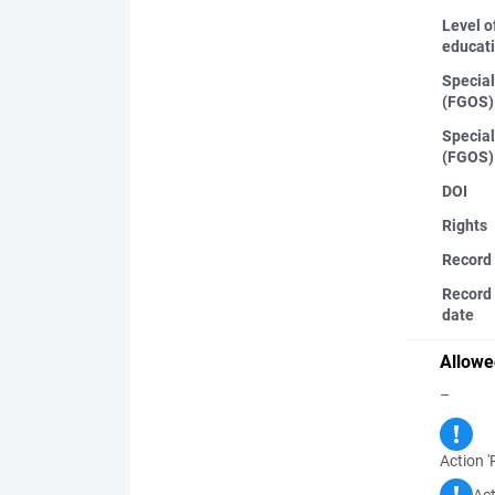
Level o
educat
Special
(FGOS)
Special
(FGOS)
DOI
Rights
Record
Record 
date
Allowe
–
Action '
Act