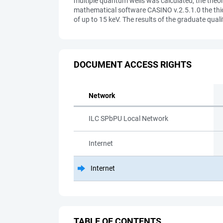
multiple quantum wells was calculated, the theoret
mathematical software CASINO v.2.5.1.0 the thic
of up to 15 keV. The results of the graduate qual
DOCUMENT ACCESS RIGHTS
Network
ILC SPbPU Local Network
Internet
Internet
TABLE OF CONTENTS