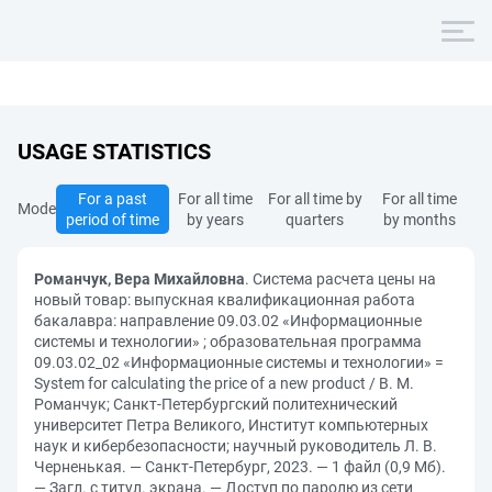
USAGE STATISTICS
For a past
For all time
For all time by
For all time
Mode
period of time
by years
quarters
by months
Романчук, Вера Михайловна
. Система расчета цены на
новый товар: выпускная квалификационная работа
бакалавра: направление 09.03.02 «Информационные
системы и технологии» ; образовательная программа
09.03.02_02 «Информационные системы и технологии» =
System for calculating the price of a new product / В. М.
Романчук; Санкт-Петербургский политехнический
университет Петра Великого, Институт компьютерных
наук и кибербезопасности; научный руководитель Л. В.
Черненькая. — Санкт-Петербург, 2023. — 1 файл (0,9 Мб).
— Загл. с титул. экрана. — Доступ по паролю из сети