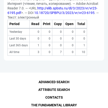
Интернет (чтение, печать, копирование). — Adobe Acrobat
Reader 7.0. — <URL:
http://elib.spbstu.ru/dl/3/2023/vr/vr23-
6195.pdf
>. — DOI
10.18720/SPBPU/3/2023/vr/vr23-6195
. —
Текст: электронный
Period
Read
Print
Copy
Open
Total
Yesterday
0
0
0
0
0
Last 30 days
0
0
0
0
0
Last 365 days
1
0
0
0
1
All time
3
0
7
0
10
ADVANCED SEARCH
ATTRIBUTE SEARCH
CONTACTS
THE FUNDAMENTAL LIBRARY