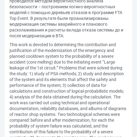
проводился методом вероятностного анализа
безопасности − построением логико-вероятностных
моделей с помощью деревьев отказов в программе FTA
Top Event. В результате были проанализированы
модернизация системы аварийного и планового
расхолаживания и расчеты вклада отказа системы до и
после модернизации в ВТА.
This work is devoted to determining the contribution and
justification of the modernization of the emergency and
planned cooldown system to the probability of a severe
accident (core melting) due to the initiating event “Large
leakage of the 1st circuit.” Problems that were solved during
the study: 1) study of PSA methods; 2) study and description
of the system and its elements that affect the safety and
performance of the system; 3) collection of data for
calculations and construction of logical-probabilistic models;
4) analysis of the data obtained during the calculation. The
work was carried out using technical and operational
documentation, reliability databases, and albums of diagrams
of reactor shop systems. Two technological schemes were
compared: before and after modernization, for each the
probability of system failure was calculated, and the
contribution of this failure to the probability of a severe