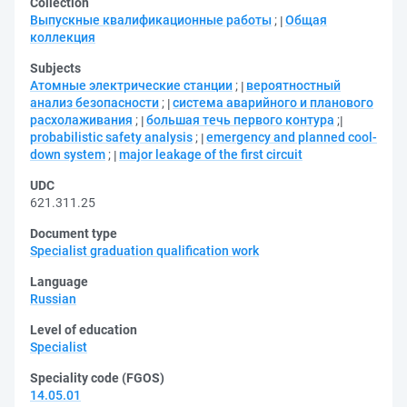
Collection
Выпускные квалификационные работы
;
Общая
коллекция
Subjects
Атомные электрические станции
;
вероятностный
анализ безопасности
;
система аварийного и планового
расхолаживания
;
большая течь первого контура
;
probabilistic safety analysis
;
emergency and planned cool-
down system
;
major leakage of the first circuit
UDC
621.311.25
Document type
Specialist graduation qualification work
Language
Russian
Level of education
Specialist
Speciality code (FGOS)
14.05.01