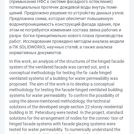
(примыкания НФС к системе фасадного остекления)
потенциальных протечек дождевой воды внутрь поме-
щений. Предложено решение по устройству данных узлов.
Предложена схема, которая обеспечит повышенную
водонепроницаемость конструкций фасада здания, при
этом не потребуется изменения состава звена рабочих и
разра- ботки принципиально нового плана производства
работ. Исследование проведено методом анализа модели
в ПК SOLIDWORKS, научных статей, а также анализа
нормативных документов.
In this work, an analysis of the structures of the hinged facade
system of the ventilated facade was carried out, and a
conceptual methodology for testing the fa- cade hinged
ventilated systems of a building for water permeability was
proposed. The aim of the work is to develop a conceptual
methodology for testing the facade hinged ventilated building
systems for water permeability. To confirm the possibility of
using the above-mentioned methodology, the technical
solutions of the developed single-section 22-storey residential
building in St. Petersburg were tested. In the project, standard
solutions for the arrangement of nodes for the connec- tion of
hinged facade systems with facade glazing systems were
tested for water permeability. To numerically understand the