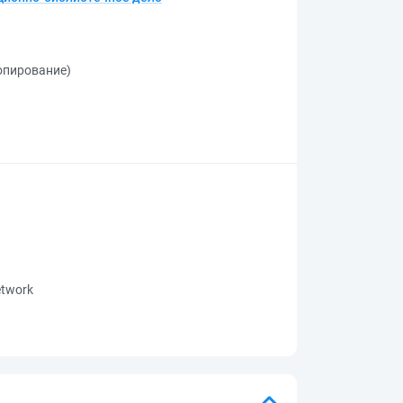
копирование)
network