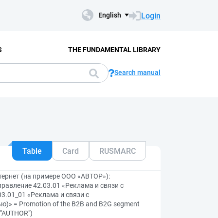
Login
English
S
THE FUNDAMENTAL LIBRARY
Search manual
Table
Card
RUSMARC
тернет (на примере ООО «АВТОР»):
авление 42.03.01 «Реклама и связи с
3.01_01 «Реклама и связи с
)» = Promotion of the B2B and B2G segment
C "AUTHOR")