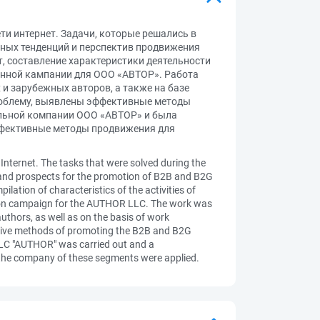
и интернет. Задачи, которые решались в
нных тенденций и перспектив продвижения
т, составление характеристики деятельности
нной кампании для ООО «АВТОР». Работа
 и зарубежных авторов, а также на базе
роблему, выявлены эффективные методы
бельной компании ООО «АВТОР» и была
ффективные методы продвижения для
nternet. The tasks that were solved during the
s and prospects for the promotion of B2B and B2G
lation of characteristics of the activities of
ion campaign for the AUTHOR LLC. The work was
uthors, as well as on the basis of work
ective methods of promoting the B2B and B2G
 LLC "AUTHOR" was carried out and a
the company of these segments were applied.