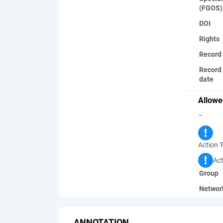
(FGOS)
DOI
Rights
Record
Record 
date
Allowe
–
Action '
Act
Group
Networ
ANNOTATION