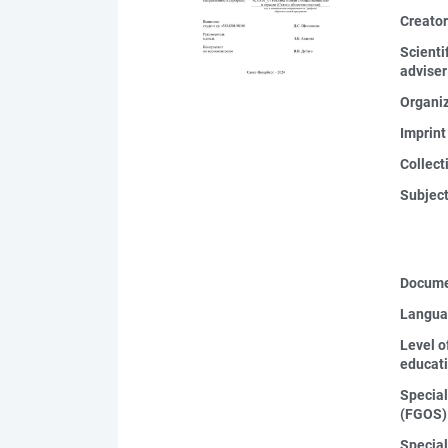
Creato
Scienti
adviser
Organi
Imprint
Collect
Subjec
Docume
Langua
Level o
educat
Special
(FGOS)
Special