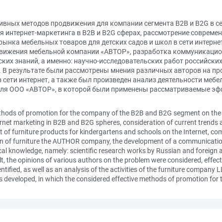
ных методов продвижения для компании сегмента В2В и В2G в сет
я интернет-маркетинга в В2В и В2G сферах, рассмотрение совреме
 рынка мебельных товаров для детских садов и школ в сети интерне
движения мебельной компании «АВТОР», разработка коммуникацио
ских знаний, а именно: научно-исследовательских работ российских
 В результате были рассмотрены мнения различных авторов на п
 сети интернет, а также был произведен анализ деятельности ме
ля ООО «АВТОР», в которой были применены рассматриваемые э
methods of promotion for the company of the B2B and B2G segment on the I
nternet marketing in B2B and B2G spheres, consideration of current trend
 of furniture products for kindergartens and schools on the Internet, compi
ion of furniture the AUTHOR company, the development of a communicat
ical knowledge, namely: scientific research works by Russian and foreign a
ult, the opinions of various authors on the problem were considered, eff
tified, as well as an analysis of the activities of the furniture company
eveloped, in which the considered effective methods of promotion for 