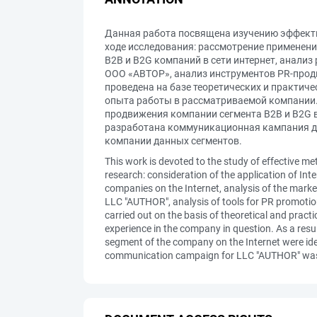
Данная работа посвящена изучению эффектив
ходе исследования: рассмотрение применени
В2В и В2G компаний в сети интернет, анализ
ООО «АВТОР», анализ инструментов PR-про
проведена на базе теоретических и практиче
опыта работы в рассматриваемой компании.
продвижения компании сегмента В2В и В2G в
разработана коммуникационная кампания д
компании данных сегментов.
This work is devoted to the study of effective 
research: consideration of the application of I
companies on the Internet, analysis of the market
LLC "AUTHOR", analysis of tools for PR promot
carried out on the basis of theoretical and pract
experience in the company in question. As a res
segment of the company on the Internet were iden
communication campaign for LLC "AUTHOR" was d