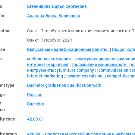
rs
Щенникова Дарья Сергеевна
fic
Авакова Элина Борисовна
zation
Санкт-Петербургский политехнический университет П
Санкт-Петербург, 2024
ion
Выпускные квалификационные работы
;
Общая кол
ts
мебельная компания
;
коммуникационная кампани
интернет-маркетинг
;
повышение узнаваемости
;
к
инструменты
;
furniture company
;
communication ca
internet marketing
;
awareness raising
;
competitive an
nt type
Bachelor graduation qualification work
ge
Russian
f
Bachelor
ion
ity code
42.03.01
ity group
420000 - Средства массовой информации и информа