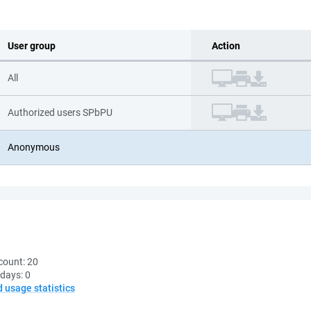
User group
Action
All
Authorized users SPbPU
Anonymous
count:
20
 days:
0
d usage statistics