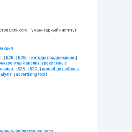
етра Великого. Гуманитарный институт
лекция
я
;
В2В
;
В2G
;
методы продвижения
;
онкурентный анализ
;
рекламные
mpaign
;
B2B
;
B2G
;
promotion methods
;
alysis
;
advertising tools
ционно-библиотечное дело