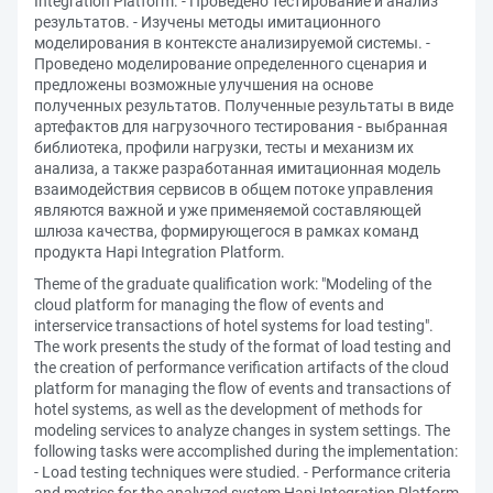
Integration Platform. - Проведено тестирование и анализ
результатов. - Изучены методы имитационного
моделирования в контексте анализируемой системы. -
Проведено моделирование определенного сценария и
предложены возможные улучшения на основе
полученных результатов. Полученные результаты в виде
артефактов для нагрузочного тестирования - выбранная
библиотека, профили нагрузки, тесты и механизм их
анализа, а также разработанная имитационная модель
взаимодействия сервисов в общем потоке управления
являются важной и уже применяемой составляющей
шлюза качества, формирующегося в рамках команд
продукта Hapi Integration Platform.
Theme of the graduate qualification work: "Modeling of the
cloud platform for managing the flow of events and
interservice transactions of hotel systems for load testing".
The work presents the study of the format of load testing and
the creation of performance verification artifacts of the cloud
platform for managing the flow of events and transactions of
hotel systems, as well as the development of methods for
modeling services to analyze changes in system settings. The
following tasks were accomplished during the implementation:
- Load testing techniques were studied. - Performance criteria