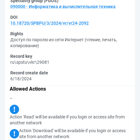
Speciality group (FGOS)
090000 - Информатика и вычислительная техника
DOI
10.18720/SPBPU/3/2024/vr/vr24-2092
Rights
Доступ по паролю из сети Интернет (чтение, печать,
копирование)
Record key
ru\spstu\vkr\29081
Record create date
6/18/2024
Allowed Actions
–
Action 'Read' will be available if you login or access site from
another network
Action 'Download' will be available if you login or access
site from another network