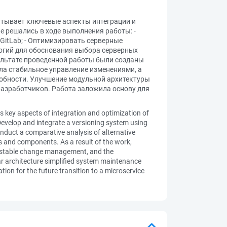
атывает ключевые аспекты интеграции и
 решались в ходе выполнения работы: -
 GitLab; - Оптимизировать серверные
логий для обоснования выбора серверных
зультате проведенной работы были созданы
ла стабильное управление изменениями, а
обности. Улучшение модульной архитектуры
разработчиков. Работа заложила основу для
s key aspects of integration and optimization of
Develop and integrate a versioning system using
duct a comparative analysis of alternative
es and components. As a result of the work,
 stable change management, and the
r architecture simplified system maintenance
on for the future transition to a microservice