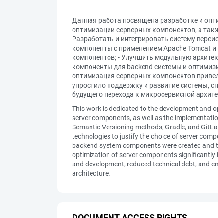
Данная работа посвящена разработке и опт
оптимизации серверных компонентов, а такж
Разработать и интегрировать систему версио
компоненты с применением Apache Tomcat и 
компонентов; - Улучшить модульную архитек
компоненты для backend системы и оптимизи
оптимизация серверных компонентов привел
упростило поддержку и развитие системы, с
будущего перехода к микросервисной архите
This work is dedicated to the development and op
server components, as well as the implementatio
Semantic Versioning methods, Gradle, and GitLa
technologies to justify the choice of server com
backend system components were created and th
optimization of server components significantl
and development, reduced technical debt, and enh
architecture.
DOCUMENT ACCESS RIGHTS