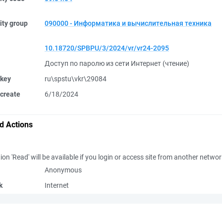
ity group
090000 - Информатика и вычислительная техника
10.18720/SPBPU/3/2024/vr/vr24-2095
Доступ по паролю из сети Интернет (чтение)
 key
ru\spstu\vkr\29084
create
6/18/2024
d Actions
ion 'Read' will be available if you login or access site from another netwo
Anonymous
k
Internet