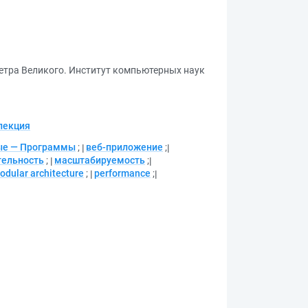
етра Великого. Институт компьютерных наук
лекция
ые — Программы
;
веб-приложение
;
тельность
;
масштабируемость
;
odular architecture
;
performance
;