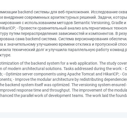
имизации backend системы для веб-приложения. Исследование охв
е внедрение современных архитектурных решений. Задачи, которые
нирования с использованием методов Semantic Versioning, Gradle и
HikariCP; - Провести сравнительный анализ альтернативных техно
туру путем перераспределения зависимостей и компонентов. В ре
рована сама backend система. Система версионирования обеспечи
а к значительному улучшению времени отклика и пропускной спос
низила технический долг и улучшила параллельную работу команд 
ктуре.
timization of the backend system for a web application. The study cover
n of modern architectural solutions. Tasks addressed during the work: - 
b; - Optimize server components using Apache Tomcat and HikariCP; - Con
ponents; - Improve the modular architecture by redistributing dependenci
e backend system itself was optimized. The versioning system ensured
y improved response time and throughput. The improvement of the modula
anced the parallel work of development teams. The work laid the foundati