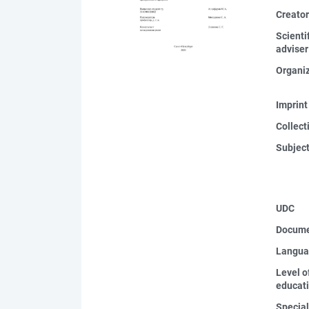
Creato
Scienti
adviser
Organi
Imprint
Collect
Subjec
UDC
Docume
Langua
Level o
educat
Special