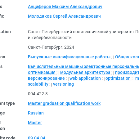
rs
Анциферов Максим Александрович
fic
Молодяков Сергей Александрович
zation
Санкт-Петербургский политехнический университет П
и кибербезопасности
Санкт-Петербург, 2024
ion
Выпускные квалификационные работы
;
Общая кол
ts
Вычислительные машины электронные персональн
оптимизация
;
модульная архитектура
;
производи
версионирование
;
web application
;
optimization
;
m
scalability
;
versioning
004.422.8
nt type
Master graduation qualification work
ge
Russian
f
Master
ion
ity code
09.04.04