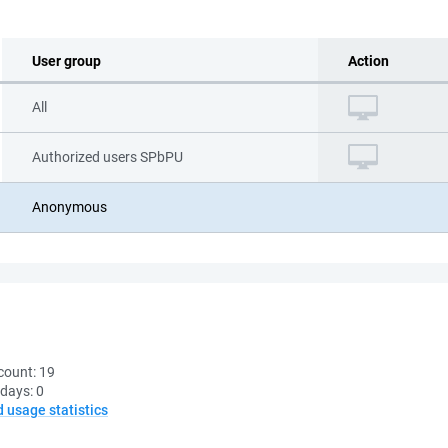
User group
Action
All
Authorized users SPbPU
Anonymous
count:
19
 days:
0
d usage statistics