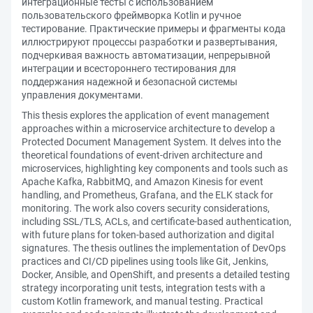
интеграционные тесты с использованием
пользовательского фреймворка Kotlin и ручное
тестирование. Практические примеры и фрагменты кода
иллюстрируют процессы разработки и развертывания,
подчеркивая важность автоматизации, непрерывной
интеграции и всестороннего тестирования для
поддержания надежной и безопасной системы
управления документами.
This thesis explores the application of event management
approaches within a microservice architecture to develop a
Protected Document Management System. It delves into the
theoretical foundations of event-driven architecture and
microservices, highlighting key components and tools such as
Apache Kafka, RabbitMQ, and Amazon Kinesis for event
handling, and Prometheus, Grafana, and the ELK stack for
monitoring. The work also covers security considerations,
including SSL/TLS, ACLs, and certificate-based authentication,
with future plans for token-based authorization and digital
signatures. The thesis outlines the implementation of DevOps
practices and CI/CD pipelines using tools like Git, Jenkins,
Docker, Ansible, and OpenShift, and presents a detailed testing
strategy incorporating unit tests, integration tests with a
custom Kotlin framework, and manual testing. Practical