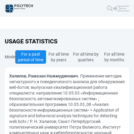
USAGE STATISTICS
For a past
For all time
For all time by
For all time
Mode
period of time
by years
quarters
by months
Халилов, Рамазан Нажмудинович
. Применение методик
сигнатурного и поведенческого анализа для обнаружения
веб-ботов: выпускная квалификационная работа
специалиста: направление 10.05.03 «Информационная
безопасность автоматизированных систем» ;
образовательная программа 10.05.03_08 «Анализ
безопасности информационных систем» = Application of
signature and behavioral analysis techniques for detecting
web bots / Р. Н. Халилов; Санкт-Петербургский
политехнический университет Петра Великого, Институт
компьютерных наук и кибербезопасности; научный