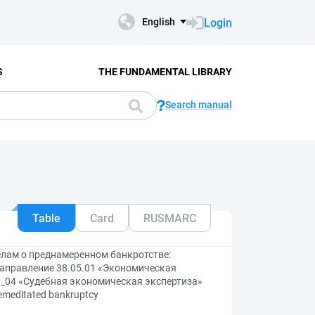
Login
English
S
THE FUNDAMENTAL LIBRARY
Search manual
Table
Card
RUSMARC
елам о преднамеренном банкротстве:
аправление 38.05.01 «Экономическая
1_04 «Судебная экономическая экспертиза»
premeditated bankruptcy