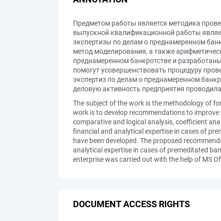
Предметом работы является методика прове
выпускной квалификационной работы являе
экспертизы по делам о преднамеренном банк
метод моделирования, а также арифметичес
преднамеренном банкротстве и разработаны
помогут усовершенствовать процедуру пров
экспертиз по делам о преднамеренном банкр
деловую активность предприятия проводилась
The subject of the work is the methodology of fo
work is to develop recommendations to improve t
comparative and logical analysis, coefficient ana
financial and analytical expertise in cases of p
have been developed. The proposed recommendatio
analytical expertise in cases of premeditated bank
enterprise was carried out with the help of MS Of
DOCUMENT ACCESS RIGHTS