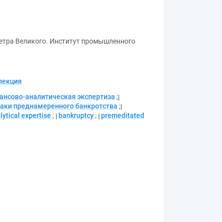
Петра Великого. Институт промышленного
лекция
ансово-аналитическая экспертиза
;
аки преднамеренного банкротства
;
lytical expertise
;
bankruptcy
;
premeditated