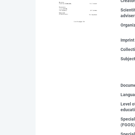
Creato
Scienti
adviser
Organi
Imprint
Collect
Subjec
Docume
Langua
Level o
educat
Special
(FGOS)
Special