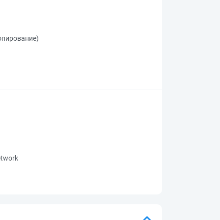
копирование)
network