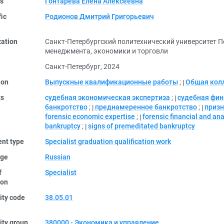
rs
Гонтарева Елена Алексеевна
fic
Родионов Дмитрий Григорьевич
zation
Санкт-Петербургский политехнический университет 
менеджмента, экономики и торговли
Санкт-Петербург, 2024
ion
Выпускные квалификационные работы
;
Общая кол
ts
судебная экономическая экспертиза
;
судебная фин
банкротство
;
преднамеренное банкротство
;
призн
forensic economic expertise
;
forensic financial and ana
bankruptcy
;
signs of premeditated bankruptcy
nt type
Specialist graduation qualification work
ge
Russian
f
Specialist
ion
ity code
38.05.01
ity group
380000 - Экономика и управление