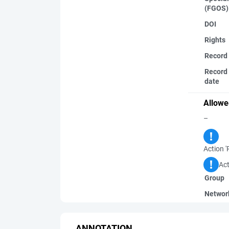
(FGOS)
DOI
Rights
Record
Record 
date
Allowe
–
Action '
Act
Group
Networ
ANNOTATION