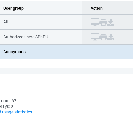
User group
Action
All
Authorized users SPbPU
Anonymous
count:
62
 days:
0
d usage statistics