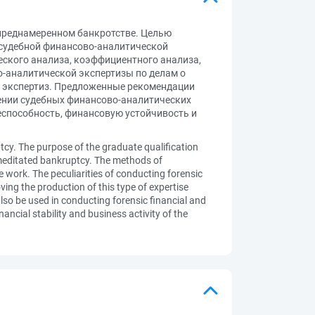
преднамеренном банкротстве. Целью
судебной финансово-аналитической
еского анализа, коэффициентного анализа,
-аналитической экспертизы по делам о
а экспертиз. Предложенные рекомендации
дении судебных финансово-аналитических
еспособность, финансовую устойчивость и
tcy. The purpose of the graduate qualification
emeditated bankruptcy. The methods of
e work. The peculiarities of conducting forensic
ng the production of this type of expertise
so be used in conducting forensic financial and
ancial stability and business activity of the