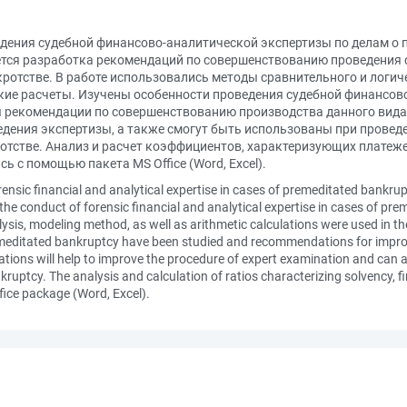
дения судебной финансово-аналитической экспертизы по делам о 
тся разработка рекомендаций по совершенствованию проведения 
ротстве. В работе использовались методы сравнительного и логич
кие расчеты. Изучены особенности проведения судебной финансово
 рекомендации по совершенствованию производства данного вид
едения экспертизы, а также смогут быть использованы при прове
отстве. Анализ и расчет коэффициентов, характеризующих платеж
 с помощью пакета MS Office (Word, Excel).
rensic financial and analytical expertise in cases of premeditated bankrup
he conduct of forensic financial and analytical expertise in cases of pr
lysis, modeling method, as well as arithmetic calculations were used in th
remeditated bankruptcy have been studied and recommendations for improvi
ns will help to improve the procedure of expert examination and can al
ruptcy. The analysis and calculation of ratios characterizing solvency, fin
fice package (Word, Excel).