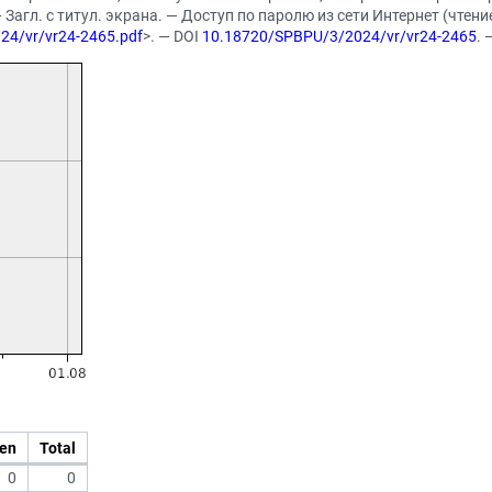
— Загл. с титул. экрана. — Доступ по паролю из сети Интернет (чтени
2024/vr/vr24-2465.pdf
>. — DOI
10.18720/SPBPU/3/2024/vr/vr24-2465
. 
en
Total
0
0