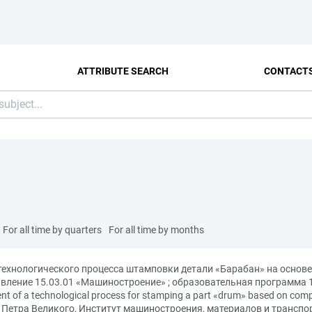
ATTRIBUTE SEARCH
CONTACT
For all time by quarters
For all time by months
 технологического процесса штамповки детали «Барабан» на осно
вление 15.03.01 «Машиностроение» ; образовательная программа 
of a technological process for stamping a part «drum» based on comp
 Петра Великого, Институт машиностроения, материалов и транспор