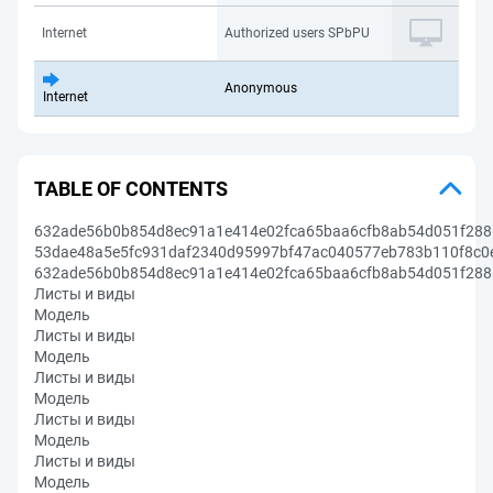
Internet
Authorized users SPbPU
Anonymous
Internet
TABLE OF CONTENTS
632ade56b0b854d8ec91a1e414e02fca65baa6cfb8ab54d051f288
53dae48a5e5fc931daf2340d95997bf47ac040577eb783b110f8c0
632ade56b0b854d8ec91a1e414e02fca65baa6cfb8ab54d051f288
Листы и виды
Модель
Листы и виды
Модель
Листы и виды
Модель
Листы и виды
Модель
Листы и виды
Модель