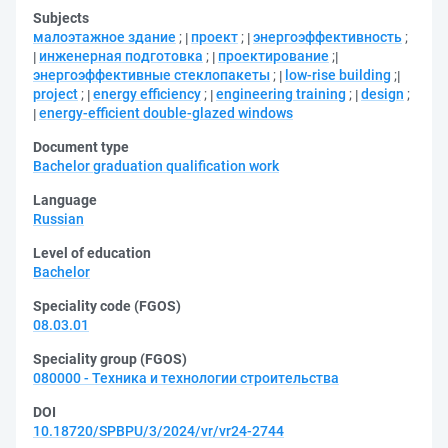
Subjects
малоэтажное здание
;
проект
;
энергоэффективность
;
инженерная подготовка
;
проектирование
;
энергоэффективные стеклопакеты
;
low-rise building
;
project
;
energy efficiency
;
engineering training
;
design
;
energy-efficient double-glazed windows
Document type
Bachelor graduation qualification work
Language
Russian
Level of education
Bachelor
Speciality code (FGOS)
08.03.01
Speciality group (FGOS)
080000 - Техника и технологии строительства
DOI
10.18720/SPBPU/3/2024/vr/vr24-2744