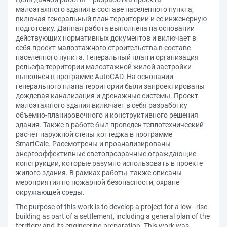
малоэтажного здания в составе населенного пункта,
включая генеральный план территории и ее инженерную
подготовку. Данная работа выполнена на основании
действующих нормативных документов и включает в
себя проект малоэтажного строительства в составе
населенного пункта. Генеральный план и организация
рельефа территории малоэтажной жилой застройки
выполнен в программе AutoCAD. На основании
генерального плана территории были запроектированы
дождевая канализация и дренажные системы. Проект
малоэтажного здания включает в себя разработку
объемно-планировочного и конструктивного решения
здания. Также в работе был проведен теплотехнический
расчет наружной стены коттеджа в программе
SmartCalc. Рассмотрены и проанализированы
энергоэффективные светопрозрачные ограждающие
конструкции, которые разумно использовать в проекте
жилого здания. В рамках работы также описаны
мероприятия по пожарной безопасности, охране
окружающей среды.
The purpose of this work is to develop a project for a low–rise
building as part of a settlement, including a general plan of the
territory and its engineering preparation. This work was