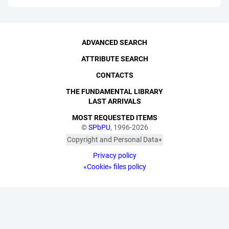
ADVANCED SEARCH
ATTRIBUTE SEARCH
CONTACTS
THE FUNDAMENTAL LIBRARY
LAST ARRIVALS
MOST REQUESTED ITEMS
©
SPbPU
, 1996-2026
Copyright and Personal Data
The photographs are
Privacy policy
published with the
consent of the individuals
«Cookie» files policy
depicted, in accordance
with the requirements of
personal data legislation.
Pursuant to Art. 152.1 of
the Civil Code of the
Russian Federation