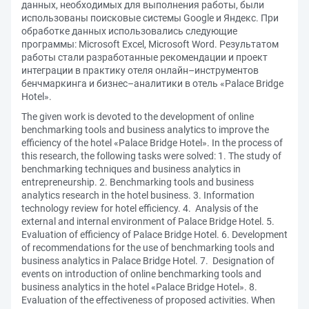
данных, необходимых для выполнения работы, были
использованы поисковые системы Google и Яндекс. При
обработке данных использовались следующие
программы: Microsoft Excel, Microsoft Word. Результатом
работы стали разработанные рекомендации и проект
интеграции в практику отеля онлайн–инструментов
бенчмаркинга и бизнес–аналитики в отель «Palace Bridge
Hotel».
The given work is devoted to the development of online
benchmarking tools and business analytics to improve the
efficiency of the hotel «Palace Bridge Hotel». In the process of
this research, the following tasks were solved: 1. The study of
benchmarking techniques and business analytics in
entrepreneurship. 2. Benchmarking tools and business
analytics research in the hotel business. 3. Information
technology review for hotel efficiency. 4. Analysis of the
external and internal environment of Palace Bridge Hotel. 5.
Evaluation of efficiency of Palace Bridge Hotel. 6. Development
of recommendations for the use of benchmarking tools and
business analytics in Palace Bridge Hotel. 7. Designation of
events on introduction of online benchmarking tools and
business analytics in the hotel «Palace Bridge Hotel». 8.
Evaluation of the effectiveness of proposed activities. When