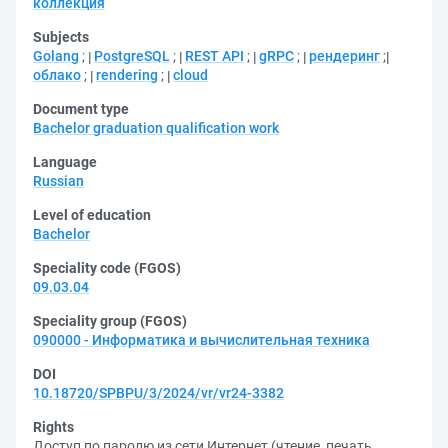
коллекция
Subjects
Golang
;
PostgreSQL
;
REST API
;
gRPC
;
рендеринг
;
облако
;
rendering
;
cloud
Document type
Bachelor graduation qualification work
Language
Russian
Level of education
Bachelor
Speciality code (FGOS)
09.03.04
Speciality group (FGOS)
090000 - Информатика и вычислительная техника
DOI
10.18720/SPBPU/3/2024/vr/vr24-3382
Rights
Доступ по паролю из сети Интернет (чтение, печать,