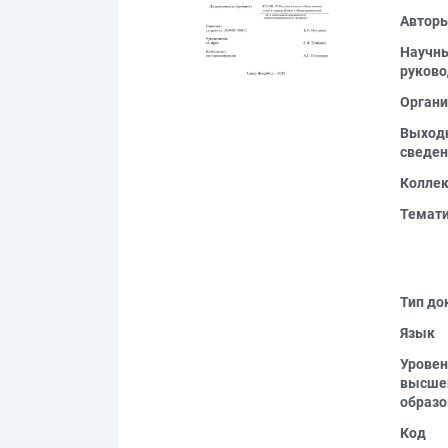
Автор
Научн
руково
Органи
Выход
сведен
Колле
Темат
Тип до
Язык
Уровен
высше
образо
Код