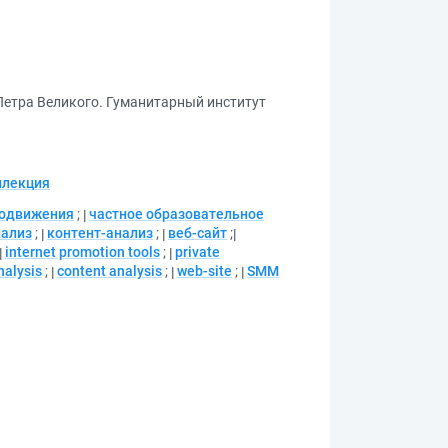
Петра Великого. Гуманитарный институт
ллекция
родвижения
;
частное образовательное
нализ
;
контент-анализ
;
веб-сайт
;
internet promotion tools
;
private
nalysis
;
content analysis
;
web-site
;
SMM