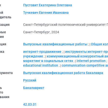
ы
Пустовит Екатерина Олеговна
ый
Тучкевич Евгения Ивановна
дитель
зация
Санкт-Петербургский политехнический университет 
ные
Санкт-Петербург, 2024
ия
кция
Выпускные квалификационные работы
;
Общая ко
ика
интернет-продвижение
;
инструменты интернет-п
учреждение
;
коммуникационный конкурентный а
маркетинг в социальных сетях
;
internet promotion
;
educational institution
;
communication competitive a
кумента
Выпускная квалификационная работа бакалавра
Русский
ь
Бакалавриат
го
вания
42.03.01