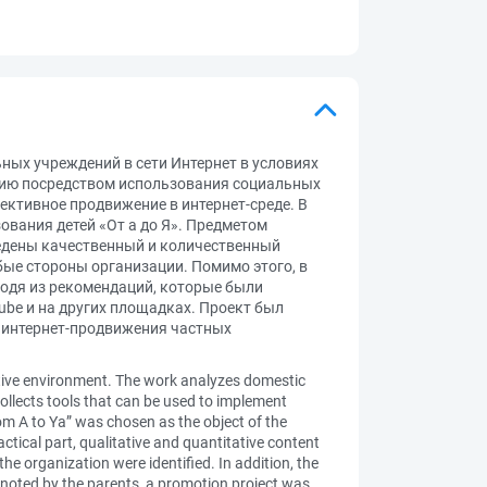
ых учреждений в сети Интернет в условиях
ению посредством использования социальных
ективное продвижение в интернет-среде. В
вания детей «От а до Я». Предметом
ведены качественный и количественный
ые стороны организации. Помимо этого, в
ходя из рекомендаций, которые были
be и на других площадках. Проект был
и интернет-продвижения частных
titive environment. The work analyzes domestic
ollects tools that can be used to implement
rom A to Ya” was chosen as the object of the
actical part, qualitative and quantitative content
e organization were identified. In addition, the
noted by the parents, a promotion project was