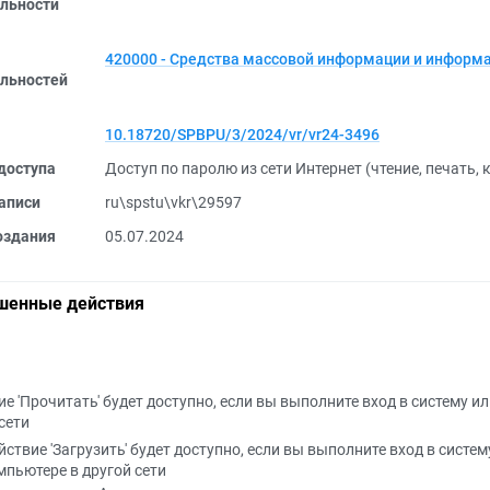
льности
420000 - Средства массовой информации и информ
льностей
10.18720/SPBPU/3/2024/vr/vr24-3496
доступа
Доступ по паролю из сети Интернет (чтение, печать,
аписи
ru\spstu\vkr\29597
оздания
05.07.2024
шенные действия
е 'Прочитать' будет доступно, если вы выполните вход в систему и
сети
йствие 'Загрузить' будет доступно, если вы выполните вход в систем
мпьютере в другой сети