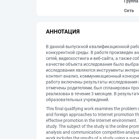
Группа
Сеть
АННОТАЦИЯ
В данной выпускной квалификационной рабо
конкурентной среды. В работе произведен 
сетей, видеохостинга и веб-сайта, а также 
качестве объекта исследования было выбран
исследования являются инструменты интерн
контент-анализ, коммуникационный конкурен
работу включены результаты исследования п
отмечены родителями, был спланирован прое
реализован в течение 3 месяцев. В результ
образовательных учреждений.
This final qualifying work examines the problem 
and foreign approaches to Internet promotion thr
effective promotion in the Internet environment.
study. The subject of the study is the online prom
analysis and communication competitive analysis 
work includes the results of a study using a s