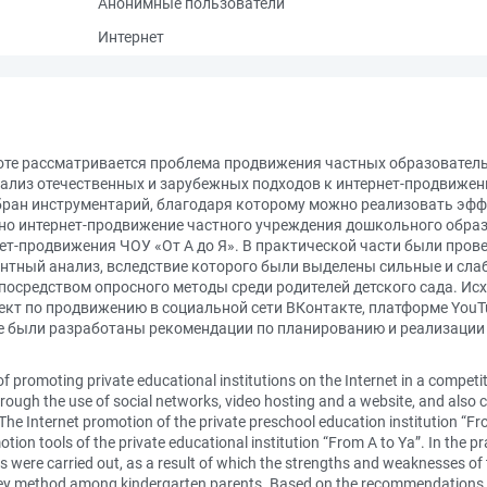
Анонимные пользователи
Интернет
те рассматривается проблема продвижения частных образовательн
анализ отечественных и зарубежных подходов к интернет-продвиж
собран инструментарий, благодаря которому можно реализовать эфф
о интернет-продвижение частного учреждения дошкольного образо
ет-продвижения ЧОУ «От А до Я». В практической части были про
тный анализ, вследствие которого были выделены сильные и слаб
осредством опросного методы среди родителей детского сада. Ис
кт по продвижению в социальной сети ВКонтакте, платформе YouTu
ате были разработаны рекомендации по планированию и реализаци
of promoting private educational institutions on the Internet in a compe
ough the use of social networks, video hosting and a website, and also c
 The Internet promotion of the private preschool education institution “F
otion tools of the private educational institution “From A to Ya”. In the pr
were carried out, as a result of which the strengths and weaknesses of th
urvey method among kindergarten parents. Based on the recommendations 