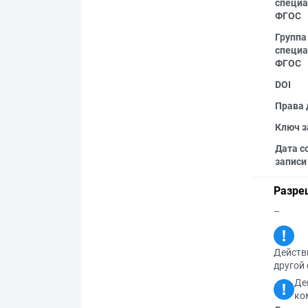
специа
ФГОС
Группа
специа
ФГОС
DOI
Права 
Ключ з
Дата с
записи
Разре
–
Действи
другой 
Де
ко