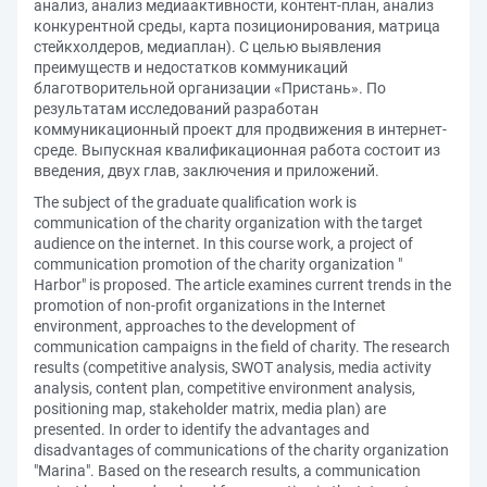
анализ, анализ медиаактивности, контент-план, анализ
конкурентной среды, карта позиционирования, матрица
стейкхолдеров, медиаплан). С целью выявления
преимуществ и недостатков коммуникаций
благотворительной организации «Пристань». По
результатам исследований разработан
коммуникационный проект для продвижения в интернет-
среде. Выпускная квалификационная работа состоит из
введения, двух глав, заключения и приложений.
The subject of the graduate qualification work is
communication of the charity organization with the target
audience on the internet. In this course work, a project of
communication promotion of the charity organization "
Harbor" is proposed. The article examines current trends in the
promotion of non-profit organizations in the Internet
environment, approaches to the development of
communication campaigns in the field of charity. The research
results (competitive analysis, SWOT analysis, media activity
analysis, content plan, competitive environment analysis,
positioning map, stakeholder matrix, media plan) are
presented. In order to identify the advantages and
disadvantages of communications of the charity organization
"Marina". Based on the research results, a communication