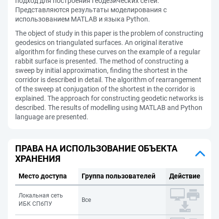
подход для построения геодезических сетей.
Представляются результаты моделирования с
использованием MATLAB и языка Python.
The object of study in this paper is the problem of constructing
geodesics on triangulated surfaces. An original iterative
algorithm for finding these curves on the example of a regular
rabbit surface is presented. The method of constructing a
sweep by initial approximation, finding the shortest in the
corridor is described in detail. The algorithm of rearrangement
of the sweep at conjugation of the shortest in the corridor is
explained. The approach for constructing geodetic networks is
described. The results of modelling using MATLAB and Python
language are presented.
ПРАВА НА ИСПОЛЬЗОВАНИЕ ОБЪЕКТА
ХРАНЕНИЯ
Место доступа
Группа пользователей
Действие
Локальная сеть
Все
ИБК СПбПУ