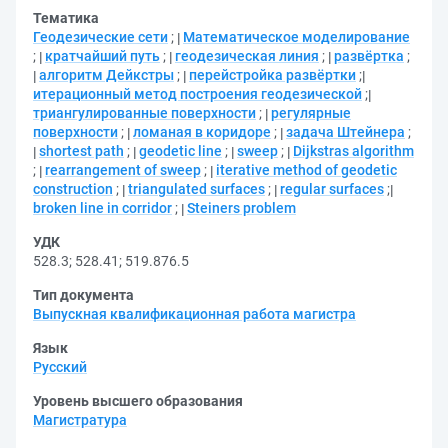
Тематика
Геодезические сети
;
Математическое моделирование
;
кратчайший путь
;
геодезическая линия
;
развёртка
;
алгоритм Дейкстры
;
перейстройка развёртки
;
итерационный метод построения геодезической
;
триангулированные поверхности
;
регулярные
поверхности
;
ломаная в коридоре
;
задача Штейнера
;
shortest path
;
geodetic line
;
sweep
;
Dijkstras algorithm
;
rearrangement of sweep
;
iterative method of geodetic
construction
;
triangulated surfaces
;
regular surfaces
;
broken line in corridor
;
Steiners problem
УДК
528.3
;
528.41
;
519.876.5
Тип документа
Выпускная квалификационная работа магистра
Язык
Русский
Уровень высшего образования
Магистратура