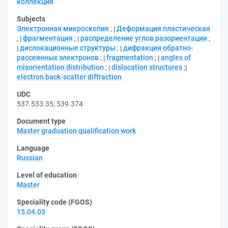
коллекция
Subjects
Электронная микроскопия
;
Деформация пластическая
;
фрагментация
;
распределение углов разориентации
;
дислокационные структуры
;
дифракция обратно-
рассеянных электронов
;
fragmentation
;
angles of
misorientation distribution
;
dislocation structures
;
electron back-scatter diffraction
UDC
537.533.35
;
539.374
Document type
Master graduation qualification work
Language
Russian
Level of education
Master
Speciality code (FGOS)
15.04.03