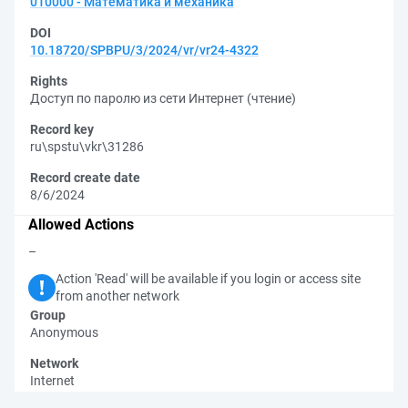
010000 - Математика и механика
DOI
10.18720/SPBPU/3/2024/vr/vr24-4322
Rights
Доступ по паролю из сети Интернет (чтение)
Record key
ru\spstu\vkr\31286
Record create date
8/6/2024
Allowed Actions
–
Action 'Read' will be available if you login or access site
from another network
Group
Anonymous
Network
Internet