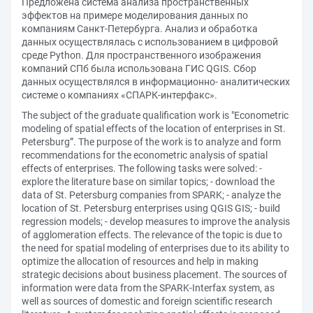
Предложена система анализа пространственных
эффектов на примере моделирования данных по
компаниям Санкт-Петербурга. Анализ и обработка
данных осуществлялась с использованием в цифровой
среде Python. Для пространственного изображения
компаний СПб была использована ГИС QGIS. Сбор
данных осуществлялся в информационно- аналитических
системе о компаниях «СПАРК-интерфакс».
The subject of the graduate qualification work is "Econometric
modeling of spatial effects of the location of enterprises in St.
Petersburg”. The purpose of the work is to analyze and form
recommendations for the econometric analysis of spatial
effects of enterprises. The following tasks were solved: -
explore the literature base on similar topics; - download the
data of St. Petersburg companies from SPARK; - analyze the
location of St. Petersburg enterprises using QGIS GIS; - build
regression models; - develop measures to improve the analysis
of agglomeration effects. The relevance of the topic is due to
the need for spatial modeling of enterprises due to its ability to
optimize the allocation of resources and help in making
strategic decisions about business placement. The sources of
information were data from the SPARK-Interfax system, as
well as sources of domestic and foreign scientific research