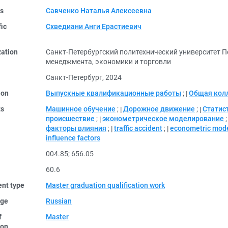
rs
Савченко Наталья Алексеевна
fic
Схведиани Анги Ерастиевич
zation
Санкт-Петербургский политехнический университет 
менеджмента, экономики и торговли
Санкт-Петербург, 2024
ion
Выпускные квалификационные работы
;
Общая кол
ts
Машинное обучение
;
Дорожное движение
;
Статис
происшествие
;
эконометрическое моделирование
факторы влияния
;
traffic accident
;
econometric mod
influence factors
004.85
;
656.05
60.6
nt type
Master graduation qualification work
ge
Russian
f
Master
ion