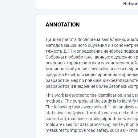
Networ
ANNOTATION
Данная работа посвящена выявлению, анал
методов машинного обучения и эконометрич
тяжесть ДТП и определение наиболее подход
Собраны и обработаны данные о дорожно-тр
основных характеристик и закономерностей
машинного обучения: случайный лес и нейр
средства Excel, для моделирования и прове
разработки мер по повышению безопасности
разработка и внедрение более безопасных т
This work is devoted to the identification, anal
methods. The purpose of the study is to identify
The following tasks were solved: 1. An analysis o
statistical analysis of the data was carried out 
carried out, machine learning algorithms were app
tools are used for data processing, and Python t
measures to improve road safety, such as: - impr