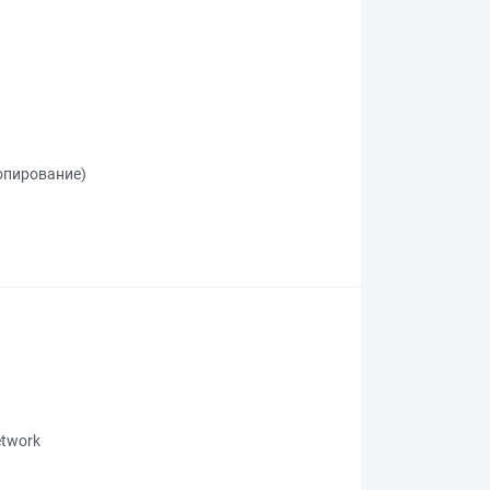
копирование)
network