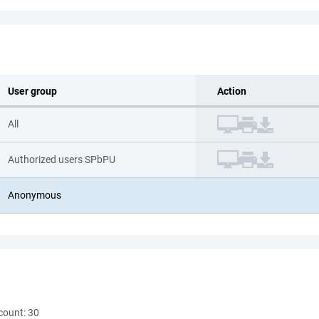
User group
Action
All
Authorized users SPbPU
Anonymous
count:
30