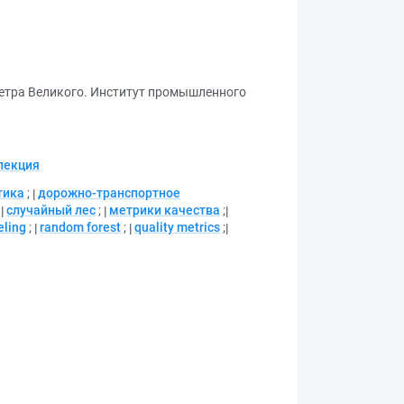
Петра Великого. Институт промышленного
лекция
тика
;
дорожно-транспортное
;
случайный лес
;
метрики качества
;
eling
;
random forest
;
quality metrics
;