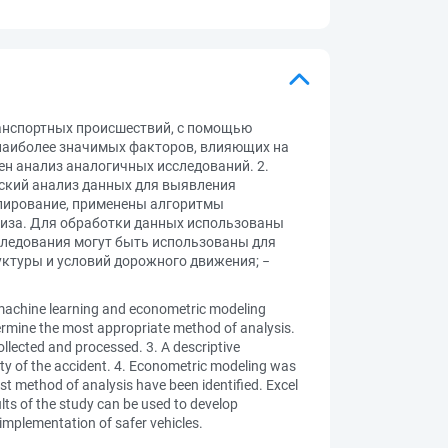
анспортных происшествий, с помощью
наиболее значимых факторов, влияющих на
ен анализ аналогичных исследований. 2.
ский анализ данных для выявления
елирование, применены алгоритмы
лиза. Для обработки данных использованы
сследования могут быть использованы для
ктуры и условий дорожного движения; −
ng machine learning and econometric modeling
etermine the most appropriate method of analysis.
ollected and processed. 3. A descriptive
rity of the accident. 4. Econometric modeling was
st method of analysis have been identified. Excel
lts of the study can be used to develop
implementation of safer vehicles.