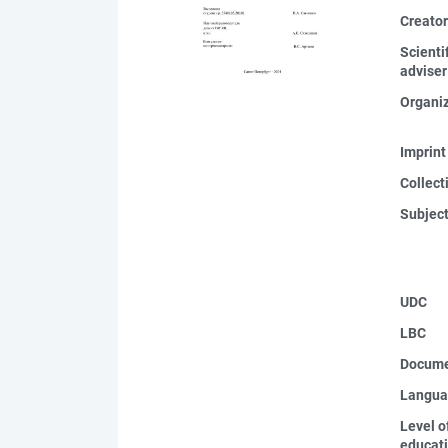
Creato
Scienti
adviser
Organi
Imprint
Collect
Subjec
UDC
LBC
Docume
Langua
Level o
educat