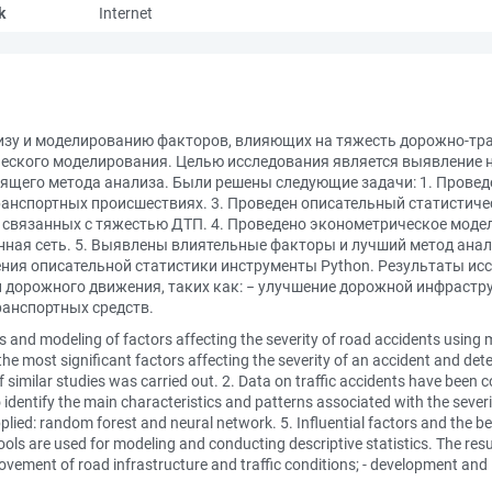
k
Internet
изу и моделированию факторов, влияющих на тяжесть дорожно-тр
еского моделирования. Целью исследования является выявление 
ящего метода анализа. Были решены следующие задачи: 1. Провед
анспортных происшествиях. 3. Проведен описательный статистиче
, связанных с тяжестью ДТП. 4. Проведено эконометрическое мод
онная сеть. 5. Выявлены влиятельные факторы и лучший метод ана
дения описательной статистики инструменты Python. Результаты и
 дорожного движения, таких как: − улучшение дорожной инфрастру
ранспортных средств.
ysis and modeling of factors affecting the severity of road accidents usi
 the most significant factors affecting the severity of an accident and d
f similar studies was carried out. 2. Data on traffic accidents have been c
to identify the main characteristics and patterns associated with the seve
lied: random forest and neural network. 5. Influential factors and the be
ools are used for modeling and conducting descriptive statistics. The resu
ovement of road infrastructure and traffic conditions; - development and 