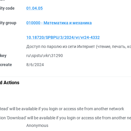
ity code
01.04.05
ity group
010000 - Математика и механика
10.18720/SPBPU/3/2024/vr/vr24-4332
Доступ по паролю из сети Интернет (чтение, печать, 
 key
ru\spstu\vkr\31290
create
8/6/2024
d Actions
Read' will be available if you login or access site from another network
ion 'Download' will be available if you login or access site from another 
Anonymous