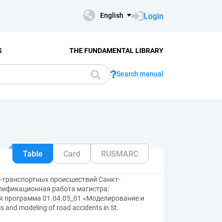
Login
English
S
THE FUNDAMENTAL LIBRARY
Search manual
Table
Card
RUSMARC
-транспортных происшествий Санкт-
алификационная работа магистра:
ая программа 01.04.05_01 «Моделирование и
and modeling of road accidents in St.