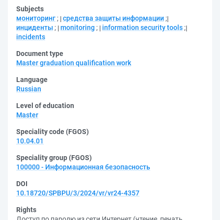
Subjects
мониторинг
;
средства защиты информации
;
инциденты
;
monitoring
;
information security tools
;
incidents
Document type
Master graduation qualification work
Language
Russian
Level of education
Master
Speciality code (FGOS)
10.04.01
Speciality group (FGOS)
100000 - Информационная безопасность
DOI
10.18720/SPBPU/3/2024/vr/vr24-4357
Rights
Доступ по паролю из сети Интернет (чтение, печать,