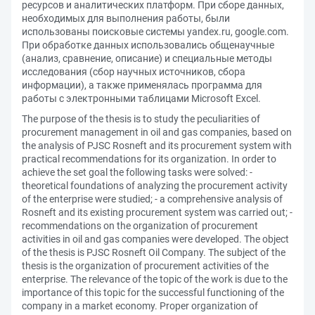
ресурсов и аналитических платформ. При сборе данных,
необходимых для выполнения работы, были
использованы поисковые системы yandex.ru, google.com.
При обработке данных использовались общенаучные
(анализ, сравнение, описание) и специальные методы
исследования (сбор научных источников, сбора
информации), а также применялась программа для
работы с электронными таблицами Microsoft Excel.
The purpose of the thesis is to study the peculiarities of
procurement management in oil and gas companies, based on
the analysis of PJSC Rosneft and its procurement system with
practical recommendations for its organization. In order to
achieve the set goal the following tasks were solved: -
theoretical foundations of analyzing the procurement activity
of the enterprise were studied; - a comprehensive analysis of
Rosneft and its existing procurement system was carried out; -
recommendations on the organization of procurement
activities in oil and gas companies were developed. The object
of the thesis is PJSC Rosneft Oil Company. The subject of the
thesis is the organization of procurement activities of the
enterprise. The relevance of the topic of the work is due to the
importance of this topic for the successful functioning of the
company in a market economy. Proper organization of