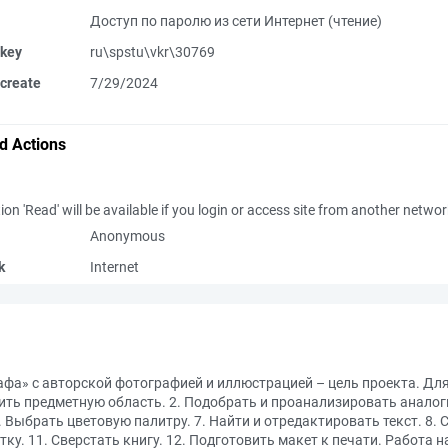
Доступ по паролю из сети Интернет (чтение)
 key
ru\spstu\vkr\30769
create
7/29/2024
d Actions
ion 'Read' will be available if you login or access site from another netwo
Anonymous
k
Internet
фа» с авторской фотографией и иллюстрацией – цель проекта. Дл
ть предметную область. 2. Подобрать и проанализировать аналоги
. Выбрать цветовую палитру. 7. Найти и отредактировать текст. 8. 
ку. 11. Сверстать книгу. 12. Подготовить макет к печати. Работ