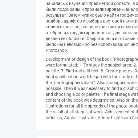
началась с изучения предметной области, а
были подобраны и проанализированы аналог
результат. Затем нужно было найти графиче
подбора шрифтов и выбора цветовой палитр
количество глав, разворотов в них и само 
отобран и отредактирован текст для наполн
дизайн ее обложки. Сверстанный и готовый 
было бы невозможно без использования цифров
Photoshop.
Development of design of the book “Photographers
were formulated: 1. To study the subject area. 2.
palette. 7. Find and edit text. 8. Create photos. 
final qualification work began with the study of
the “photographers diary”. Also analogues were s
possible. Then it was necessary to find a graphic
and choosing a color palette. The final stage wa
content of the book was determined. Also on the 
illustrations for all the spreads of the photo b
the result of all stages of work. Achievement of 
InDesign, Adobe Illustrator, Adobe Lightroom Cl