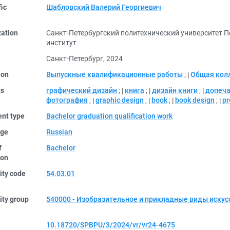
fic
Шабловский Валерий Георгиевич
zation
Санкт-Петербургский политехнический университет 
институт
Санкт-Петербург, 2024
ion
Выпускные квалификационные работы
;
Общая кол
ts
графический дизайн
;
книга
;
дизайн книги
;
допеча
фотография
;
graphic design
;
book
;
book design
;
pr
nt type
Bachelor graduation qualification work
ge
Russian
f
Bachelor
ion
ity code
54.03.01
ity group
540000 - Изобразительное и прикладные виды искус
10.18720/SPBPU/3/2024/vr/vr24-4675