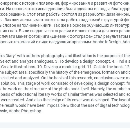
 конкретно с истории появления, формирования и развития фотокни
и. На основе этого исследования были сделаны выводы, благода
ское решение. Этот этап работы состоял из разработки дизайн-кон
ы. Заключительным этапом стала работа над самой структурой фо
смысловое наполнение книги. Так же на основе обучающих литерату
ения глав. Были созданы фотографии и иллюстрации для всех разв
к печати макет фотокниги «Дневник фотографа» стал результатом 
ых технологий в виде следующих программ: Adobe InDesign, Adobe I
 Diary” with authors photography and illustration is the purpose of the p
 Select and analyze analogues. 3. To develop a design concept. 4. Find a st
9. Create illustrations. 10. Develop a modular grid. 11. Collate the book. 1
 the subject area, specifically the history of the emergence, formation a
elected and analyzed. On the basis of this research, conclusions were m
 solution. This stage of work consisted of developing a design concept, f
s the work on the structure of the photo book itself. Namely, the number 
basis of educational literary works of similar themes was selected and ed
ook were created. And also the design of its cover was developed. The lay
the result would have been impossible without the use of digital technolo
assic, Adobe Photoshop.