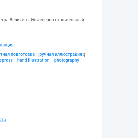
Петра Великого. Инженерно-строительный
лекция
тная подготовка
;
ручная иллюстрация
;
epress
;
hand illustration
;
photography
ств