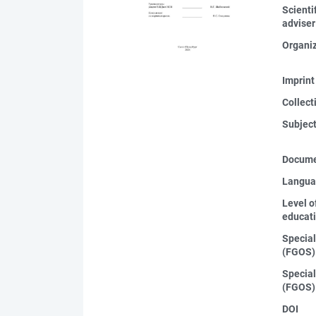
Scienti
adviser
Organi
Imprint
Collect
Subjec
Docume
Langua
Level o
educat
Special
(FGOS)
Special
(FGOS)
DOI