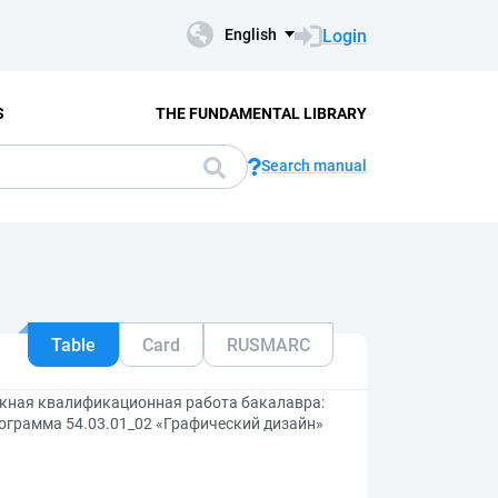
Login
English
S
THE FUNDAMENTAL LIBRARY
Search manual
Table
Card
RUSMARC
скная квалификационная работа бакалавра:
рограмма 54.03.01_02 «Графический дизайн»