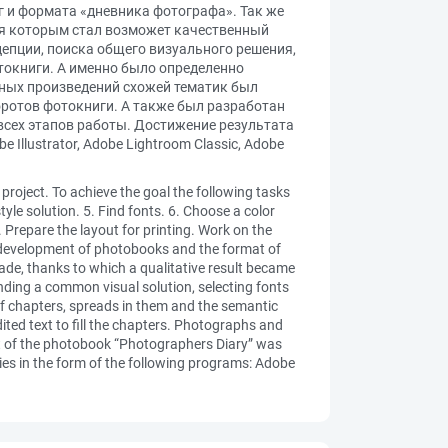
г и формата «дневника фотографа». Так же
ря которым стал возможет качественный
цепции, поиска общего визуального решения,
токниги. А именно было определенно
рных произведений схожей тематик был
оротов фотокниги. А также был разработан
всех этапов работы. Достижение результата
llustrator, Adobe Lightroom Classic, Adobe
roject. To achieve the goal the following tasks
yle solution. 5. Find fonts. 6. Choose a color
2. Prepare the layout for printing. Work on the
nd development of photobooks and the format of
ade, thanks to which a qualitative result became
inding a common visual solution, selecting fonts
of chapters, spreads in them and the semantic
ited text to fill the chapters. Photographs and
out of the photobook “Photographers Diary” was
gies in the form of the following programs: Adobe