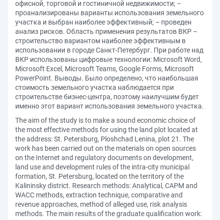
офисной, торговой и гостиничной недвижимости; –
проанализированы варианты использования земельного
участка и выбран наиболее эффективный; – проведен
анализ рисков. Область применения результатов ВКР –
строительство вариантом наиболее эффективным в
использовании в городе Санкт-Петербург. При работе над
ВКР использованы цифровые технологии: Microsoft Word,
Microsoft Excel, Microsoft Teams, Google Forms, Microsoft
PowerPoint. Выводы. Было определено, что наибольшая
стоимость земельного участка наблюдается при
строительстве бизнес-центра, поэтому наилучшим будет
именно этот вариант использования земельного участка.
The aim of the study is to make a sound economic choice of
the most effective methods for using the land plot located at
the address: St. Petersburg, Ploshchad Lenina, plot 21. The
work has been carried out on the materials on open sources
on the Internet and regulatory documents on development,
land use and development rules of the intra-city municipal
formation, St. Petersburg, located on the territory of the
Kalininsky district. Research methods: Analytical, CAPM and
WACC methods, extraction technique, comparative and
revenue approaches, method of alleged use, risk analysis
methods. The main results of the graduate qualification work: