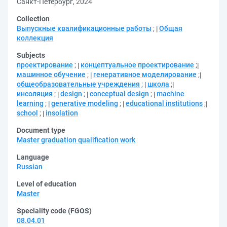
Санкт-Петербург, 2024
Collection
Выпускные квалификационные работы
;
Общая
коллекция
Subjects
проектирование
;
концептуальное проектирование
;
машинное обучение
;
генеративное моделирование
;
общеобразовательные учреждения
;
школа
;
инсоляция
;
design
;
conceptual design
;
machine
learning
;
generative modeling
;
educational institutions
;
school
;
insolation
Document type
Master graduation qualification work
Language
Russian
Level of education
Master
Speciality code (FGOS)
08.04.01