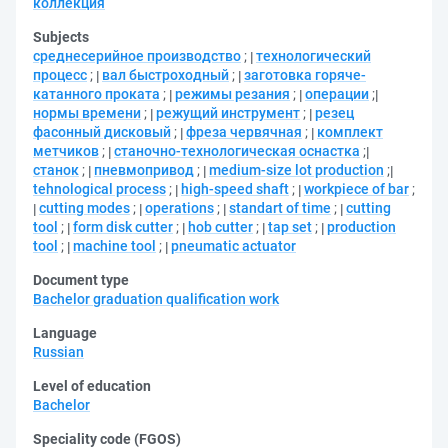
коллекция
Subjects
среднесерийное производство
;
технологический
процесс
;
вал быстроходный
;
заготовка горяче-
катанного проката
;
режимы резания
;
операции
;
нормы времени
;
режущий инструмент
;
резец
фасонный дисковый
;
фреза червячная
;
комплект
метчиков
;
станочно-технологическая оснастка
;
станок
;
пневмопривод
;
medium-size lot production
;
tehnological process
;
high-speed shaft
;
workpiece of bar
;
cutting modes
;
operations
;
standart of time
;
cutting
tool
;
form disk cutter
;
hob cutter
;
tap set
;
production
tool
;
machine tool
;
pneumatic actuator
Document type
Bachelor graduation qualification work
Language
Russian
Level of education
Bachelor
Speciality code (FGOS)