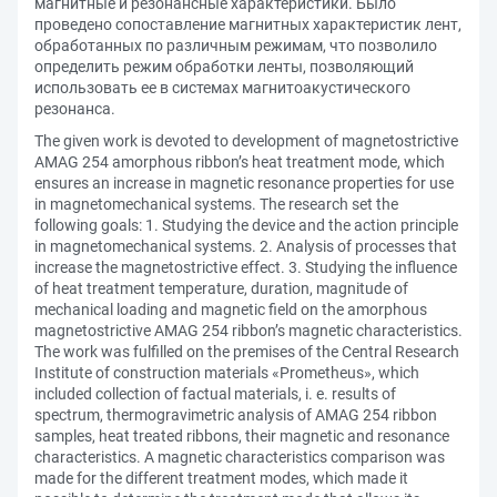
магнитные и резонансные характеристики. Было
проведено сопоставление магнитных характеристик лент,
обработанных по различным режимам, что позволило
определить режим обработки ленты, позволяющий
использовать ее в системах магнитоакустического
резонанса.
The given work is devoted to development of magnetostrictive
AMAG 254 amorphous ribbon’s heat treatment mode, which
ensures an increase in magnetic resonance properties for use
in magnetomechanical systems. The research set the
following goals: 1. Studying the device and the action principle
in magnetomechanical systems. 2. Analysis of processes that
increase the magnetostrictive effect. 3. Studying the influence
of heat treatment temperature, duration, magnitude of
mechanical loading and magnetic field on the amorphous
magnetostrictive AMAG 254 ribbon’s magnetic characteristics.
The work was fulfilled on the premises of the Central Research
Institute of construction materials «Prometheus», which
included collection of factual materials, i. e. results of
spectrum, thermogravimetric analysis of AMAG 254 ribbon
samples, heat treated ribbons, their magnetic and resonance
characteristics. A magnetic characteristics comparison was
made for the different treatment modes, which made it