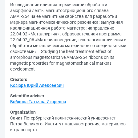
Исследование влияния термической обработки
аморфной ленты магнитострикционного сплава
АМАГ-254 на ее магнитные свойства для разработки
маркера магнитомеханического резонанса: выпускная
квалификационная работа магистра: направление
22.04.02 «Металлургия» ; образовательная программа
22.04.02_06 «Материаловедение, технологии получения и
обработки металлических материалов со специальными
свойствами» = Studying the heat treatment effect of
amorphous magnetostrictive AMAG-254 ribbons on its
magnetic properties for magnetomechanical markers
development
Creators
Козюра Юрий Алексеевич
Scientific adviser
Бобкова Татьяна Игоревна
Organization
Санкт-Петербургский политехнический университет
Петра Великого. Институт машиностроения, материалов
и транспорта