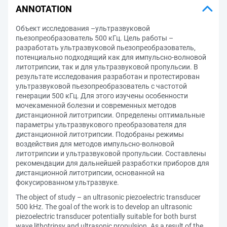
ANNOTATION
Объект исследования –ультразвуковой
пьезопреобразователь 500 кГц. Цель работы –
разработать ультразвуковой пьезопреобразователь,
потенциально подходящий как для импульсно-волновой
литотрипсии, так и для ультразвуковой пропульсии. В
результате исследования разработан и протестирован
ультразвуковой пьезопреобразователь с частотой
генерации 500 кГц. Для этого изучены особенности
мочекаменной болезни и современных методов
дистанционной литотрипсии. Определены оптимальные
параметры ультразвукового преобразователя для
дистанционной литотрипсии. Подобраны режимы
воздействия для методов импульсно-волновой
литотрипсии и ультразвуковой пропульсии. Составлены
рекомендации для дальнейшей разработки приборов для
дистанционной литотрипсии, основанной на
фокусированном ультразвуке.
The object of study – an ultrasonic piezoelectric transducer
500 kHz. The goal of the work is to develop an ultrasonic
piezoelectric transducer potentially suitable for both burst
wave lithotripsy and ultrasonic propulsion. As a result of the