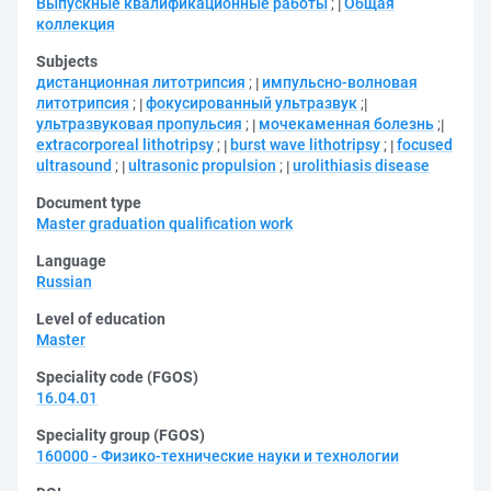
Выпускные квалификационные работы
;
Общая
коллекция
Subjects
дистанционная литотрипсия
;
импульсно-волновая
литотрипсия
;
фокусированный ультразвук
;
ультразвуковая пропульсия
;
мочекаменная болезнь
;
extracorporeal lithotripsy
;
burst wave lithotripsy
;
focused
ultrasound
;
ultrasonic propulsion
;
urolithiasis disease
Document type
Master graduation qualification work
Language
Russian
Level of education
Master
Speciality code (FGOS)
16.04.01
Speciality group (FGOS)
160000 - Физико-технические науки и технологии