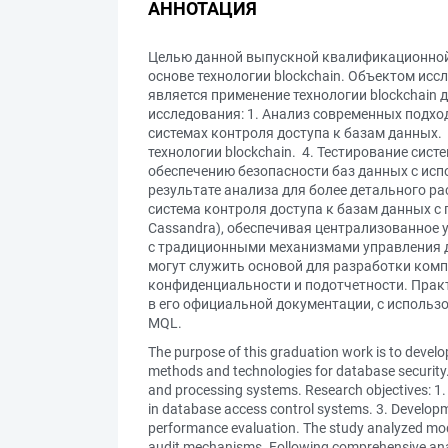
АННОТАЦИЯ
Целью данной выпускной квалификационной 
основе технологии blockchain. Объектом ис
является применение технологии blockchain
исследования: 1. Анализ современных подход
системах контроля доступа к базам данных.
технологии blockchain. 4. Тестирование си
обеспечению безопасности баз данных с испо
результате анализа для более детального р
система контроля доступа к базам данных с
Cassandra), обеспечивая централизованное у
с традиционными механизмами управления д
могут служить основой для разработки ком
конфиденциальности и подотчетности. Прак
в его официальной документации, с использ
MQL.
The purpose of this graduation work is to develo
methods and technologies for database security. T
and processing systems. Research objectives: 1.
in database access control systems. 3. Developm
performance evaluation. The study analyzed mode
audit mechanisms. Following comprehensive analys