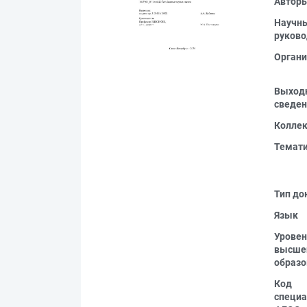
Автор
Научн
руково
Органи
Выход
сведен
Колле
Темат
Тип до
Язык
Уровен
высше
образо
Код
специа