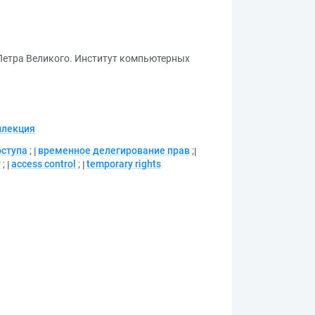
Петра Великого. Институт компьютерных
ллекция
оступа
;
временное делегирование прав
;
y
;
access control
;
temporary rights