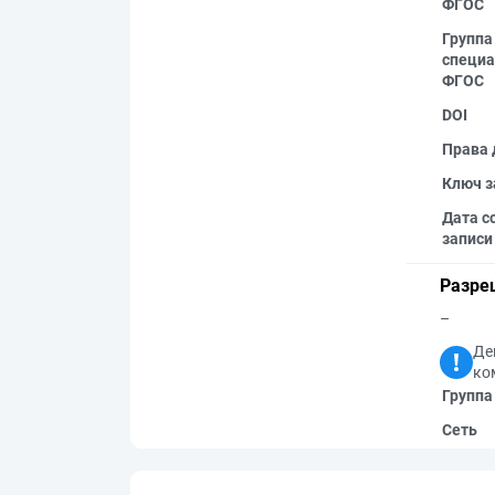
ФГОС
Группа
специа
ФГОС
DOI
Права 
Ключ з
Дата с
записи
Разре
–
Де
ко
Группа
Сеть