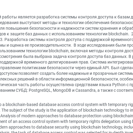
работы является разработка системы контроля доступа к базам д
следования выступают методы и технологии обеспечения безопасно
 для повышения безопасности и надежности систем хранения и обра
ов к защите баз данных с использованием технологии blockchain.
 3. Разработка системы контроля доступа с поддержкой временног
стемы и оценка ее производительности. В ходе исследования были 
льзованием технологии blockchain, включая методы контроля досту
ассмотрения была выбрана задача контроля доступа баз данных. В
 поддержкой временного делегирования прав. Система интегрирова
правление политиками безопасности через единый API. Был сделан 
оступом позволяет создать более надежные и прозрачные систем
плексных решений в области информационной безопасности, особе
тическая часть работы осуществлена средствами языка Python с п
ованием СУБД: PostgreSQL, MongoDB и Cassandra, а также с соотве
p a blockchain-based database access control system with temporary right
he subject of the study is the application of blockchain technology to im
 Analysis of modern approaches to database protection using blockchain 
ent of an access control system with temporary rights delegation using 
rn approaches to database security using blockchain technology, includ
is, the task of database access control was selected for in-depth inves