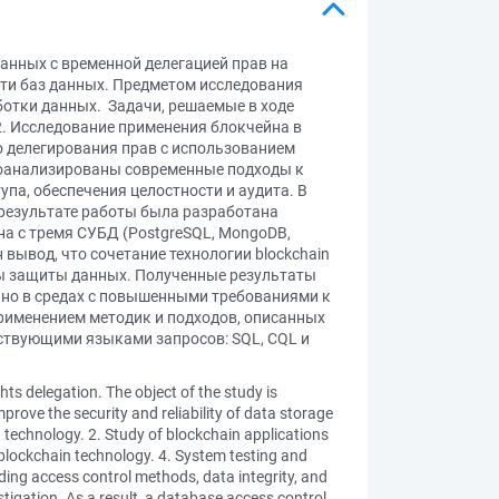
анных с временной делегацией прав на
сти баз данных. Предметом исследования
ботки данных. Задачи, решаемые в ходе
 2. Исследование применения блокчейна в
о делегирования прав с использованием
проанализированы современные подходы к
па, обеспечения целостности и аудита. В
 результате работы была разработана
на с тремя СУБД (PostgreSQL, MongoDB,
вывод, что сочетание технологии blockchain
ы защиты данных. Полученные результаты
нно в средах с повышенными требованиями к
рименением методик и подходов, описанных
тствующими языками запросов: SQL, CQL и
s delegation. The object of the study is
prove the security and reliability of data storage
technology. 2. Study of blockchain applications
blockchain technology. 4. System testing and
ing access control methods, data integrity, and
tigation. As a result, a database access control