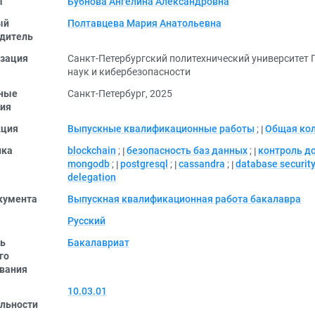
ы
Бубнова Ангелина Александровна
ый
Полтавцева Мария Анатольевна
дитель
зация
Санкт-Петербургский политехнический университет 
наук и кибербезопасности
ные
Санкт-Петербург, 2025
ия
кция
Выпускные квалификационные работы
;
Общая ко
ика
blockchain
;
безопасность баз данных
;
контроль д
mongodb
;
postgresql
;
cassandra
;
database securit
delegation
кумента
Выпускная квалификационная работа бакалавра
Русский
ь
Бакалавриат
го
вания
10.03.01
льности