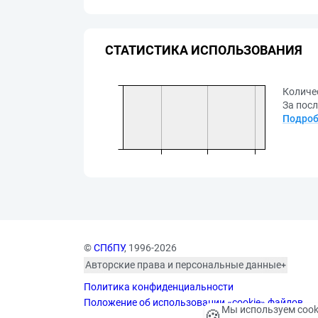
СТАТИСТИКА ИСПОЛЬЗОВАНИЯ
Количе
За посл
Подроб
©
СПбПУ
, 1996-2026
Авторские права и персональные данные
Фотографии размещены с согласия
Политика конфиденциальности
изображённых лиц в соответствии
с требованиями законодательства
Положение об использовании «cookie» файлов
Мы используем cook
🍪
о персональных данных. Согласно