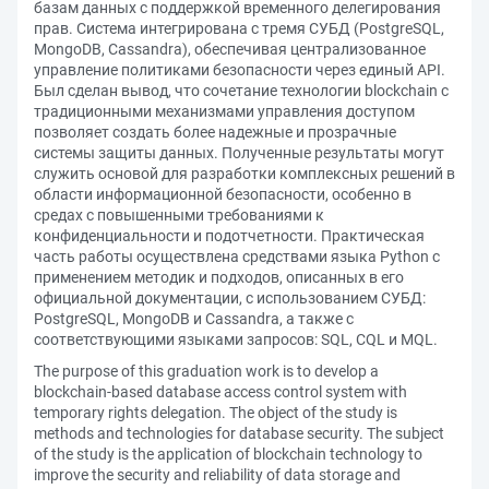
базам данных с поддержкой временного делегирования
прав. Система интегрирована с тремя СУБД (PostgreSQL,
MongoDB, Cassandra), обеспечивая централизованное
управление политиками безопасности через единый API.
Был сделан вывод, что сочетание технологии blockchain с
традиционными механизмами управления доступом
позволяет создать более надежные и прозрачные
системы защиты данных. Полученные результаты могут
служить основой для разработки комплексных решений в
области информационной безопасности, особенно в
средах с повышенными требованиями к
конфиденциальности и подотчетности. Практическая
часть работы осуществлена средствами языка Python с
применением методик и подходов, описанных в его
официальной документации, с использованием СУБД:
PostgreSQL, MongoDB и Cassandra, а также с
соответствующими языками запросов: SQL, CQL и MQL.
The purpose of this graduation work is to develop a
blockchain-based database access control system with
temporary rights delegation. The object of the study is
methods and technologies for database security. The subject
of the study is the application of blockchain technology to
improve the security and reliability of data storage and