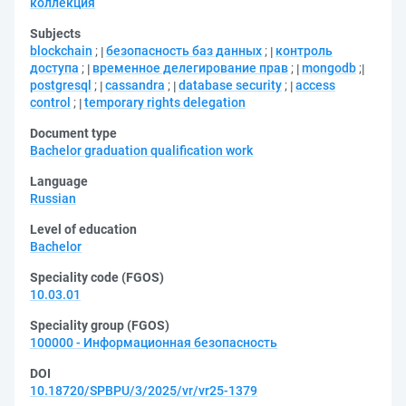
коллекция
Subjects
blockchain
;
безопасность баз данных
;
контроль
доступа
;
временное делегирование прав
;
mongodb
;
postgresql
;
cassandra
;
database security
;
access
control
;
temporary rights delegation
Document type
Bachelor graduation qualification work
Language
Russian
Level of education
Bachelor
Speciality code (FGOS)
10.03.01
Speciality group (FGOS)
100000 - Информационная безопасность
DOI
10.18720/SPBPU/3/2025/vr/vr25-1379