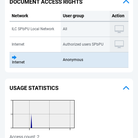
DOCUMENT ACCESS RIGHTS
Network
User group
Action
ILC SPbPU Local Network
All
Internet
Authorized users SPbPU
Anonymous
Internet
USAGE STATISTICS
Access count:
2