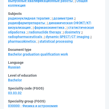
Выпускные квалификационные работы
;
Общая
коллекция
Subjects
радионуклидная терапия
;
дозиметрия
;
радиофармпрепараты
;
динамическая ОФЭКТ/КТ-
визуализация
;
фармакокинетика
;
статистическая
обработка
;
radionuclide therapy
;
dosimetry
;
radiopharmaceuticals
;
dynamic SPECT/CT imaging
;
pharmacokinetics
;
statistical processing
Document type
Bachelor graduation qualification work
Language
Russian
Level of education
Bachelor
Speciality code (FGOS)
03.03.02
Speciality group (FGOS)
030000 - Физика и астрономия