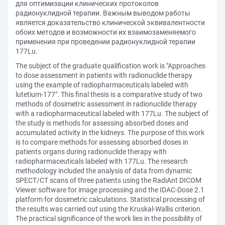
для оптимизации клинических протоколов
радионуклидной терапии. Важным выводом работы
является доказательство клинической эквивалентности
обоих методов и возможности их взаимозаменяемого
применения при проведении радионуклидной терапии
177Lu.
The subject of the graduate qualification work is "Approaches
to dose assessment in patients with radionuclide therapy
using the example of radiopharmaceuticals labeled with
lutetium-177". This final thesis is a comparative study of two
methods of dosimetric assessment in radionuclide therapy
with a radiopharmaceutical labeled with 177Lu. The subject of
the study is methods for assessing absorbed doses and
accumulated activity in the kidneys. The purpose of this work
is to compare methods for assessing absorbed doses in
patients organs during radionuclide therapy with
radiopharmaceuticals labeled with 177Lu. The research
methodology included the analysis of data from dynamic
SPECT/CT scans of three patients using the RadiAnt DICOM
Viewer software for image processing and the IDAC-Dose 2.1
platform for dosimetric calculations. Statistical processing of
the results was carried out using the Kruskal-Wallis criterion.
The practical significance of the work lies in the possibility of