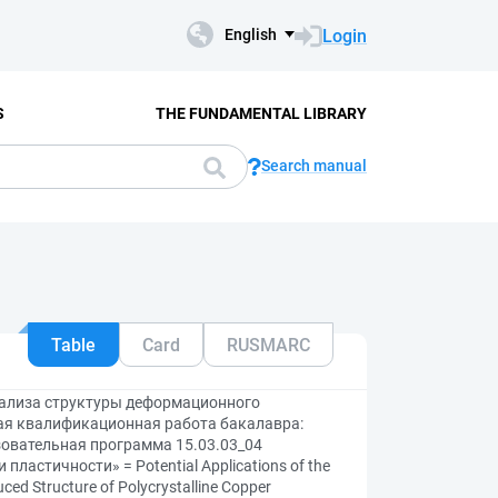
Login
English
S
THE FUNDAMENTAL LIBRARY
Search manual
Table
Card
RUSMARC
нализа структуры деформационного
ая квалификационная работа бакалавра:
зовательная программа 15.03.03_04
ластичности» = Potential Applications of the
ed Structure of Polycrystalline Copper