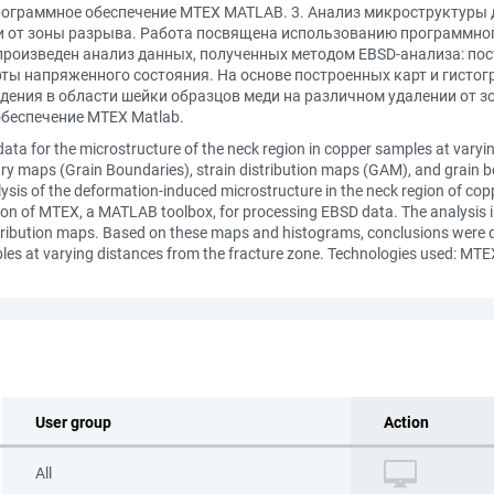
рограммное обеспечение MTEX MATLAB. 3. Анализ микроструктуры
и от зоны разрыва. Работа посвящена использованию программно
 произведен анализ данных, полученных методом EBSD-анализа: п
рты напряженного состояния. На основе построенных карт и гисто
ения в области шейки образцов меди на различном удалении от 
беспечение MTEX Matlab.
ata for the microstructure of the neck region in copper samples at varyin
ry maps (Grain Boundaries), strain distribution maps (GAM), and grain b
is of the deformation-induced microstructure in the neck region of cop
ion of MTEX, a MATLAB toolbox, for processing EBSD data. The analysis in
stribution maps. Based on these maps and histograms, conclusions were
ples at varying distances from the fracture zone. Technologies used: MT
User group
Action
All