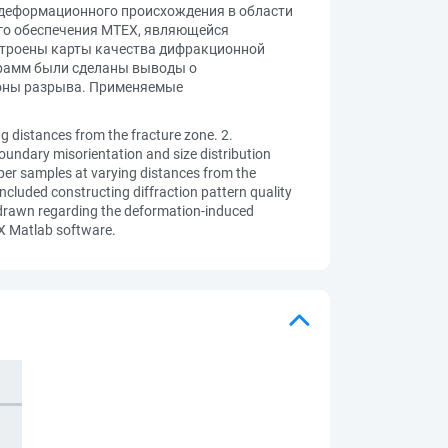
 деформационного происхождения в области
го обеспечения MTEX, являющейся
остроены карты качества дифракционной
грамм были сделаны выводы о
зоны разрыва. Применяемые
g distances from the fracture zone. 2.
oundary misorientation and size distribution
per samples at varying distances from the
cluded constructing diffraction pattern quality
 drawn regarding the deformation-induced
EX Matlab software.