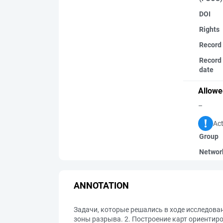
DOI
Rights
Record
Record 
date
Allowe
–
Act
Group
Networ
ANNOTATION
Задачи, которые решались в ходе исследова
зоны разрыва. 2. Построение карт ориентиров