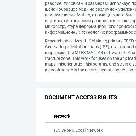
разориентировкам и размерам, используя п
шейки образцов меди на различном удалени
приложением к Matlab, с помощью него был
картины, гистограммы разориентировок, ка
микроструктуре деформационного происхожд
информационные технологии: программное о
Research objectives: 1. Obtaining primary EBSD d
Generating orientation maps (IPF), grain bounda
maps using the MTEX MATLAB software. 3. Analys
fracture zone. This work focuses on the applicat
maps, misorientation histograms, and strain di
microstructure in the neck region of copper sam
DOCUMENT ACCESS RIGHTS
Network
ILC SPbPU Local Network