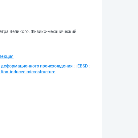
етра Великого. Физико-механический
лекция
а деформационного происхождения
;
EBSD
;
tion-induced microstructure