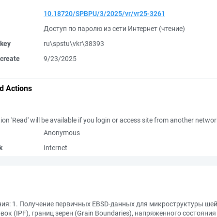
10.18720/SPBPU/3/2025/vr/vr25-3261
Доступ по паролю из сети Интернет (чтение)
 key
ru\spstu\vkr\38393
create
9/23/2025
d Actions
ion 'Read' will be available if you login or access site from another netwo
Anonymous
k
Internet
ния: 1. Получение первичных EBSD-данных для микроструктуры шей
ок (IPF), границ зерен (Grain Boundaries), напряженного состояния