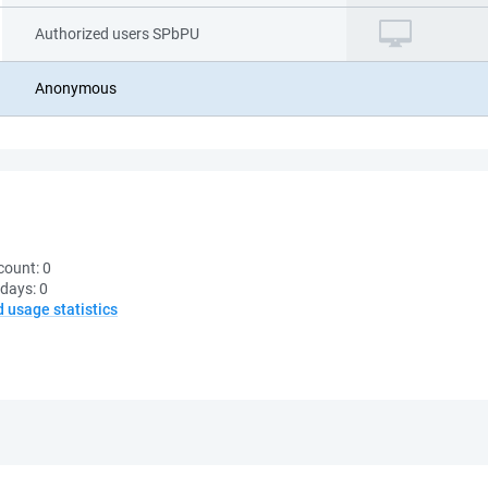
Authorized users SPbPU
Anonymous
count:
0
 days:
0
d usage statistics