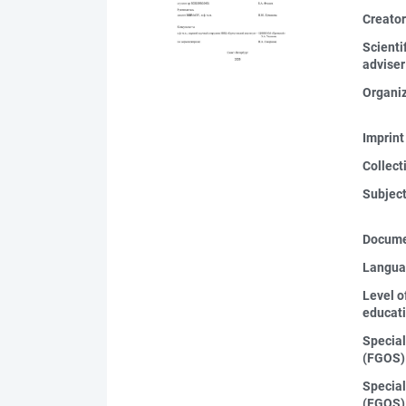
Creato
Scienti
adviser
Organi
Imprint
Collect
Subjec
Docume
Langua
Level o
educat
Special
(FGOS)
Special
(FGOS)