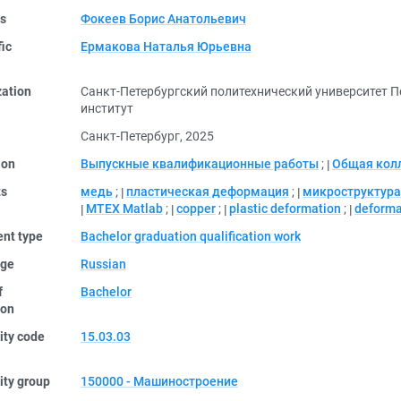
rs
Фокеев Борис Анатольевич
fic
Ермакова Наталья Юрьевна
zation
Санкт-Петербургский политехнический университет П
институт
Санкт-Петербург, 2025
ion
Выпускные квалификационные работы
;
Общая кол
ts
медь
;
пластическая деформация
;
микроструктур
MTEX Matlab
;
copper
;
plastic deformation
;
deforma
nt type
Bachelor graduation qualification work
ge
Russian
f
Bachelor
ion
ity code
15.03.03
ity group
150000 - Машиностроение