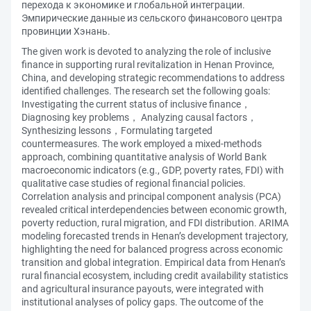
перехода к экономике и глобальной интеграции.
Эмпирические данные из сельского финансового центра
провинции Хэнань.
The given work is devoted to analyzing the role of inclusive
finance in supporting rural revitalization in Henan Province,
China, and developing strategic recommendations to address
identified challenges. The research set the following goals:
Investigating the current status of inclusive finance，
Diagnosing key problems， Analyzing causal factors，
Synthesizing lessons，Formulating targeted
countermeasures. The work employed a mixed-methods
approach, combining quantitative analysis of World Bank
macroeconomic indicators (e.g., GDP, poverty rates, FDI) with
qualitative case studies of regional financial policies.
Correlation analysis and principal component analysis (PCA)
revealed critical interdependencies between economic growth,
poverty reduction, rural migration, and FDI distribution. ARIMA
modeling forecasted trends in Henan’s development trajectory,
highlighting the need for balanced progress across economic
transition and global integration. Empirical data from Henan’s
rural financial ecosystem, including credit availability statistics
and agricultural insurance payouts, were integrated with
institutional analyses of policy gaps. The outcome of the