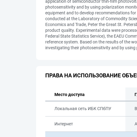
application of semiconductor thin-film photovolta
photosensitivity and by using polarization monit
equipment and to develop recommendations for th
conducted at the Laboratory of Commodity Scien
Economics and Trade, Peter the Great St. Peters
product quality. Experimental data were process
Federal State Statistics Service), the EAEU Com
reference system. Based on the results of the wo
investigating their photosensitivity and by using
ПРАВА НА ИСПОЛЬЗОВАНИЕ ОБЪЕ
Место доступа
Г
Локальная сеть ИБК СПбПУ
В
Интернет
А