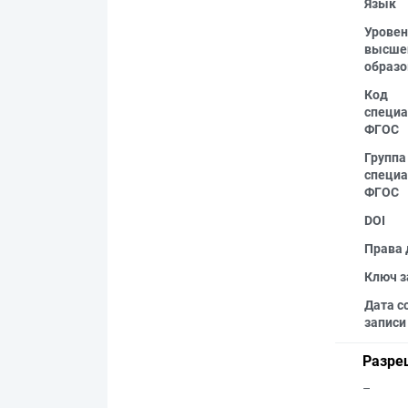
Язык
Уровен
высше
образо
Код
специа
ФГОС
Группа
специа
ФГОС
DOI
Права 
Ключ з
Дата с
записи
Разре
–