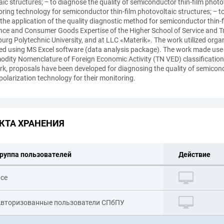
ic structures; ‒ to diagnose the quality of semiconductor thin-film photov
oring technology for semiconductor thin-film photovoltaic structures; ‒ to
e application of the quality diagnostic method for semiconductor thin-
ce and Consumer Goods Expertise of the Higher School of Service and Tr
burg Polytechnic University, and at LLC «Materik». The work utilized org
ed using MS Excel software (data analysis package). The work made use 
modity Nomenclature of Foreign Economic Activity (TN VED) classificatio
rk, proposals have been developed for diagnosing the quality of semicond
 polarization technology for their monitoring.
КТА ХРАНЕНИЯ
руппа пользователей
Действие
се
вторизованные пользователи СПбПУ