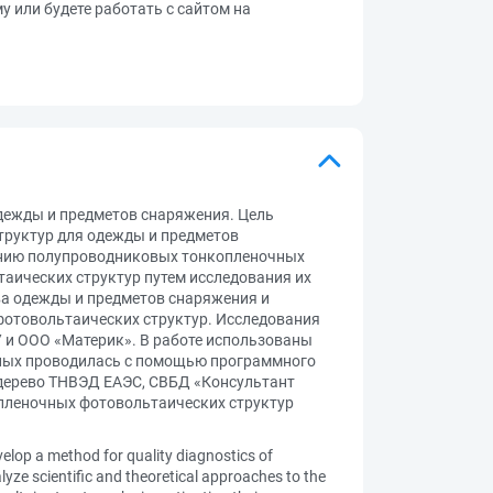
му или будете работать с сайтом на
дежды и предметов снаряжения. Цель
труктур для одежды и предметов
ванию полупроводниковых тонкопленочных
аических структур путем исследования их
ва одежды и предметов снаряжения и
отовольтаических структур. Исследования
 и ООО «Материк». В работе использованы
нных проводилась с помощью программного
, дерево ТНВЭД ЕАЭС, СВБД «Консультант
пленочных фотовольтаических структур
velop a method for quality diagnostics of
yze scientific and theoretical approaches to the