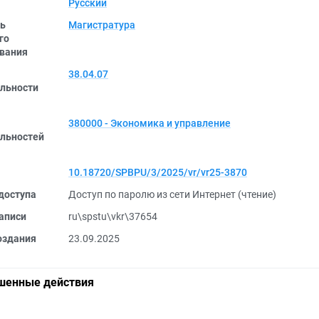
Русский
ь
Магистратура
го
вания
38.04.07
льности
380000 - Экономика и управление
льностей
10.18720/SPBPU/3/2025/vr/vr25-3870
доступа
Доступ по паролю из сети Интернет (чтение)
аписи
ru\spstu\vkr\37654
оздания
23.09.2025
шенные действия