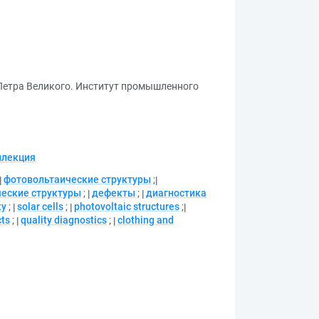
 Петра Великого. Институт промышленного
ллекция
фотовольтаические структуры
;
еские структуры
;
дефекты
;
диагностика
ty
;
solar cells
;
photovoltaic structures
;
cts
;
quality diagnostics
;
clothing and