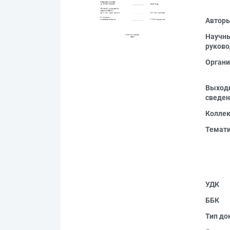
Автор
Научн
руково
Органи
Выход
сведен
Колле
Темат
УДК
ББК
Тип до