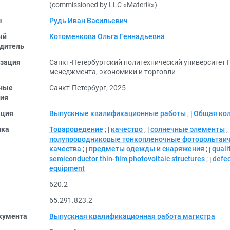
(commissioned by LLC «Materik»)
ы
Рудь Иван Васильевич
ый
Котоменкова Ольга Геннадьевна
дитель
зация
Санкт-Петербургский политехнический университет
менеджмента, экономики и торговли
ные
Санкт-Петербург, 2025
ия
кция
Выпускные квалификационные работы
;
Общая ко
ика
Товароведение
;
качество
;
солнечные элементы
;
полупроводниковые тонкопленочные фотовольтаич
качества
;
предметы одежды и снаряжения
;
quali
semiconductor thin-film photovoltaic structures
;
defe
equipment
620.2
65.291.823.2
кумента
Выпускная квалификационная работа магистра