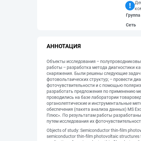
Де
ко
Группа
Сеть
АННОТАЦИЯ
Объекты исследования ‒ полупроводниковые
работы ‒ разработка метода диагностики к
снаряжения. Были решены следующие задачи
фотовольтаических структур; ‒ провести ди
фоточувствительности и с помощью поляриза
разработать предложения по применению ме
проводились на базе лаборатории товарове
органолептические и инструментальные мет
обеспечения (пакета анализа данных) MS Ex
Плюс». По результатам работы разработаны
путем исследования их фоточувствительност
Objects of study: Semiconductor thin-film photov
semiconductor thin-film photovoltaic structures 