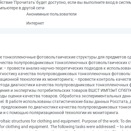
йствие 'Прочитать' будет доступно, если вы выполните вход в систе
мпьютере в другой сети
Анонимные пользователи
Интернет
 тонкопленочные фотовольтаические структуры для предметов о
ачества полупроводниковых тонкопленочных фотовольтаических с
: ‒ провести анализ научно-теоретических подходов к использо
агностику качества полупроводниковых тонкопленочных фотовольт
ционной технологии их мониторинга; ‒ провести контроль качест
тода диагностики качества полупроводниковых тонкопленочных ф
дения и экспертизы потребительских товаров ВШСТ ИМПЭиТ СПбПУ
оды оценки качества товаров. Обработка экспериментальных да
cel. В работе использованы статистические базы данных Росстата
 предложения по диагностике качества полупроводниковых тонко
и и с помощью поляризационной технологии их мониторинга.
oltaic structures for clothing and equipment. Purpose of the work: To de
for clothing and equipment. The following tasks were addressed: ‒ to anal