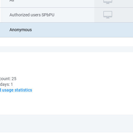
All
Authorized users SPbPU
Anonymous
count:
25
 days:
1
d usage statistics