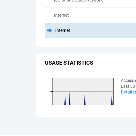
ILC SPbPU Local Network
Internet
Internet
USAGE STATISTICS
Access 
Last 30
Detaile