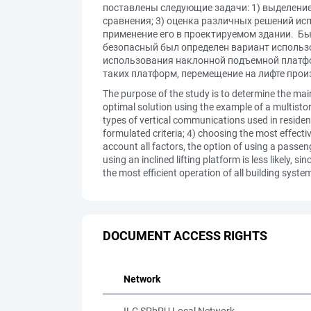
поставлены следующие задачи: 1) выделени
сравнения; 3) оценка различных решений ис
применение его в проектируемом здании. Бы
безопасный был определен вариант использ
использования наклонной подъемной платфо
таких платформ, перемещение на лифте прои
The purpose of the study is to determine the mai
optimal solution using the example of a multistore
types of vertical communications used in resident
formulated criteria; 4) choosing the most effectiv
account all factors, the option of using a passen
using an inclined lifting platform is less likely, 
the most efficient operation of all building syste
DOCUMENT ACCESS RIGHTS
Network