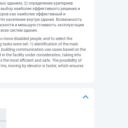
х зданиях; 2) определение критериев
) выбор наиболее эффективного решения и
торов как наиболее эффективный и
пп населения внутри здания. Возможность
пасности и меньшую стоимость эксплуатации
всех систем здания.
o move disabled people, and to select the
g tasks were set: 1) identification of the main
ious building communication use cases based on the
 in the facility under consideration, taking into
 the most efficient and safe. The possibility of
forms, moving by elevator is faster, which ensures