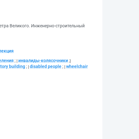
Петра Великого. Инженерно-строительный
лекция
еления
;
инвалиды-колясочники
;
tory building
;
disabled people
;
wheelchair