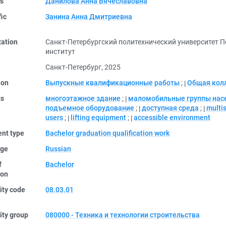
rs
Данилова Анна Вячеславовна
fic
Занина Анна Дмитриевна
zation
Санкт-Петербургский политехнический университет 
институт
Санкт-Петербург, 2025
ion
Выпускные квалификационные работы
;
Общая кол
ts
многоэтажное здание
;
маломобильные группы нас
подъемное оборудование
;
доступная среда
;
multis
users
;
lifting equipment
;
accessible environment
nt type
Bachelor graduation qualification work
ge
Russian
f
Bachelor
ion
ity code
08.03.01
ity group
080000 - Техника и технологии строительства