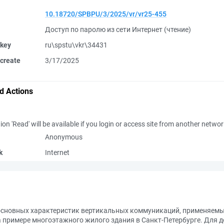
10.18720/SPBPU/3/2025/vr/vr25-455
Доступ по паролю из сети Интернет (чтение)
 key
ru\spstu\vkr\34431
create
3/17/2025
d Actions
ion 'Read' will be available if you login or access site from another netwo
Anonymous
k
Internet
 основных характеристик вертикальных коммуникаций, применяем
а примере многоэтажного жилого здания в Санкт-Петербурге. Для 