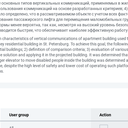
е основных типов вертикальных коммуникаций, применяемых в жилы
пользования коммуникаций на основе разработанных критериев; 4
ло определено, что в рассматриваемом объекте с учетом всех фак
ования пассажирского лифта для перемещения маломобильных гру
рмы менее вероятна, так как, несмотря на высокий уровень безо
зводится быстрее, что обеспечивает наиболее эффективную работу 
n characteristics of vertical communications of apartment building used t
y residential building in St. Petersburg. To achieve this goal, the followin
ial buildings; 2) definition of comparison criteria; 3) evaluation of var
e solution and applying it in the projected building. It was determined that
ger elevator to move disabled people inside the building was determined as
since, despite the high level of safety and lower cost of operating such plat
ms.
User group
Action