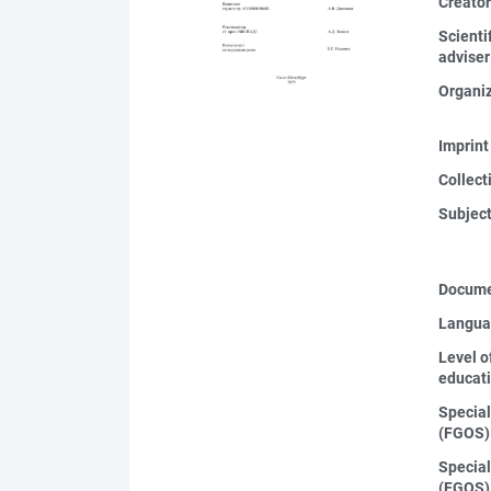
Creato
Scienti
adviser
Organi
Imprint
Collect
Subjec
Docume
Langua
Level o
educat
Special
(FGOS)
Special
(FGOS)