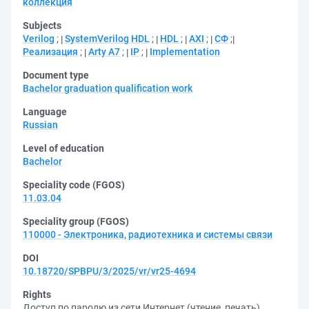
коллекция
Subjects
Verilog
;
SystemVerilog HDL
;
HDL
;
AXI
;
СФ
;
Реализация
;
Arty A7
;
IP
;
Implementation
Document type
Bachelor graduation qualification work
Language
Russian
Level of education
Bachelor
Speciality code (FGOS)
11.03.04
Speciality group (FGOS)
110000 - Электроника, радиотехника и системы связи
DOI
10.18720/SPBPU/3/2025/vr/vr25-4694
Rights
Доступ по паролю из сети Интернет (чтение, печать)