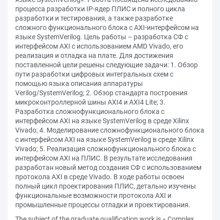
процесса разработки IP-ядер ПЛИС и полного цикла
разработки и тестирования, а также разработке
сложного функционального блока с AXI-интерфейсом на
языке SystemVerilog. Цель работы – разработка СФ с
интерфейсом AXI с использованием AMD Vivado, его
реализация и отладка на плате. Для достижения
поставленной цели решены следующие задачи: 1. Обзор
пути разработки цифровых интегральных схем с
помощью языка описания аппаратуры
Verilog/SystemVerilog; 2. Обзор стандарта построения
микроконтроллерной шины AXI4 и AXI4 Lite; 3.
Разработка сложнофункционального блока с
интерфейсом AXI на языке SystemVerilog в среде Xilinx
Vivado; 4. Моделирование сложнофункционального блока
с интерфейсом AXI на языке SystemVerilog в среде Xilinx
Vivado; 5. Реализация сложнофункционального блока с
интерфейсом AXI на ПЛИС. В результате исследования
разработан новый метод создания СФ с использованием
протокола AXI в среде Vivado. В ходе работы освоен
полный цикл проектирования ПЛИС, детально изучены
функциональные возможности протокола AXI и
промышленные процессы отладки и проектирования.
The subject of the graduate qualification work is « Complex