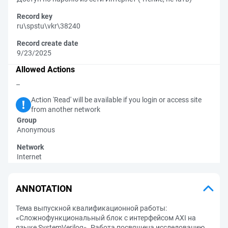
Record key
ru\spstu\vkr\38240
Record create date
9/23/2025
Allowed Actions
–
Action 'Read' will be available if you login or access site
from another network
Group
Anonymous
Network
Internet
ANNOTATION
Тема выпускной квалификационной работы:
«Сложнофункциональный блок с интерфейсом AXI на
языке SystemVerilog». Работа посвящена исследованию