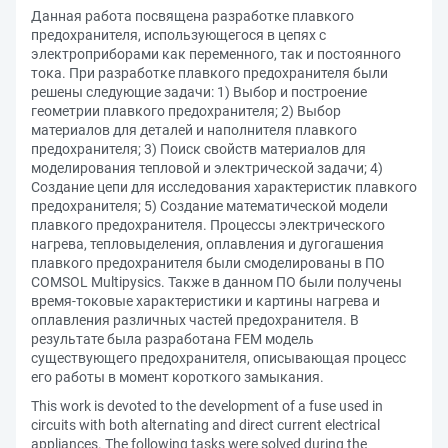
Данная работа посвящена разработке плавкого
предохранителя, использующегося в цепях с
электроприборами как переменного, так и постоянного
тока. При разработке плавкого предохранителя были
решены следующие задачи: 1) Выбор и построение
геометрии плавкого предохранителя; 2) Выбор
материалов для деталей и наполнителя плавкого
предохранителя; 3) Поиск свойств материалов для
моделирования тепловой и электрической задачи; 4)
Создание цепи для исследования характеристик плавкого
предохранителя; 5) Создание математической модели
плавкого предохранителя. Процессы электрического
нагрева, тепловыделения, оплавления и дугогашения
плавкого предохранителя были смоделированы в ПО
COMSOL Multipysics. Также в данном ПО были получены
время-токовые характеристики и картины нагрева и
оплавления различных частей предохранителя. В
результате была разработана FEM модель
существующего предохранителя, описывающая процесс
его работы в момент короткого замыкания.
This work is devoted to the development of a fuse used in
circuits with both alternating and direct current electrical
appliances. The following tasks were solved during the