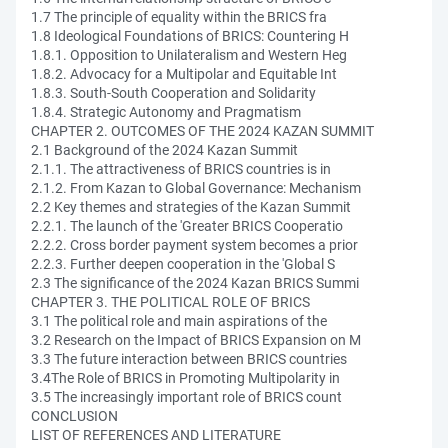
1.7 The principle of equality within the BRICS fra
1.8 Ideological Foundations of BRICS: Countering H
1.8.1. Opposition to Unilateralism and Western Heg
1.8.2. Advocacy for a Multipolar and Equitable Int
1.8.3. South-South Cooperation and Solidarity
1.8.4. Strategic Autonomy and Pragmatism
CHAPTER 2. OUTCOMES OF THE 2024 KAZAN SUMMIT
2.1 Background of the 2024 Kazan Summit
2.1.1. The attractiveness of BRICS countries is in
2.1.2. From Kazan to Global Governance: Mechanism
2.2 Key themes and strategies of the Kazan Summit
2.2.1. The launch of the 'Greater BRICS Cooperatio
2.2.2. Cross border payment system becomes a prior
2.2.3. Further deepen cooperation in the 'Global S
2.3 The significance of the 2024 Kazan BRICS Summi
CHAPTER 3. THE POLITICAL ROLE OF BRICS
3.1 The political role and main aspirations of the
3.2 Research on the Impact of BRICS Expansion on M
3.3 The future interaction between BRICS countries
3.4The Role of BRICS in Promoting Multipolarity in
3.5 The increasingly important role of BRICS count
CONCLUSION
LIST OF REFERENCES AND LITERATURE