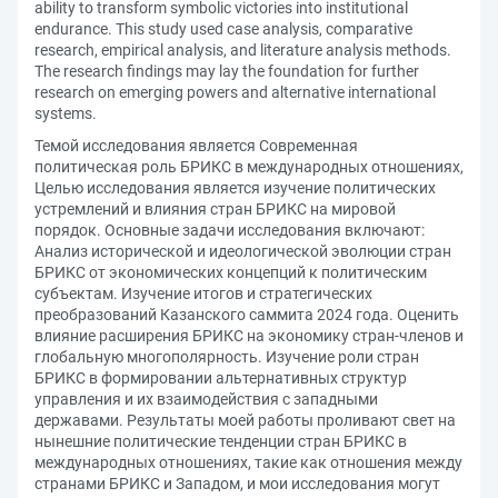
ability to transform symbolic victories into institutional
endurance. This study used case analysis, comparative
research, empirical analysis, and literature analysis methods.
The research findings may lay the foundation for further
research on emerging powers and alternative international
systems.
Темой исследования является Современная
политическая роль БРИКС в международных отношениях,
Целью исследования является изучение политических
устремлений и влияния стран БРИКС на мировой
порядок. Основные задачи исследования включают:
Анализ исторической и идеологической эволюции стран
БРИКС от экономических концепций к политическим
субъектам. Изучение итогов и стратегических
преобразований Казанского саммита 2024 года. Оценить
влияние расширения БРИКС на экономику стран-членов и
глобальную многополярность. Изучение роли стран
БРИКС в формировании альтернативных структур
управления и их взаимодействия с западными
державами. Результаты моей работы проливают свет на
нынешние политические тенденции стран БРИКС в
международных отношениях, такие как отношения между
странами БРИКС и Западом, и мои исследования могут