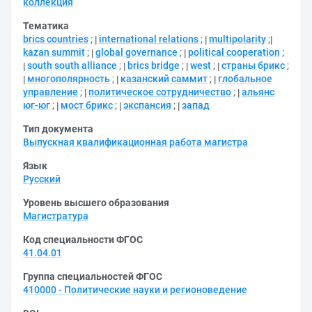
коллекция
Тематика
brics countries
;
international relations
;
multipolarity
;
kazan summit
;
global governance
;
political cooperation
;
south south alliance
;
brics bridge
;
west
;
страны брикс
;
многополярность
;
казанский саммит
;
глобальное
управление
;
политическое сотрудничество
;
альянс
юг-юг
;
мост брикс
;
экспансия
;
запад
Тип документа
Выпускная квалификационная работа магистра
Язык
Русский
Уровень высшего образования
Магистратура
Код специальности ФГОС
41.04.01
Группа специальностей ФГОС
410000 - Политические науки и регионоведение