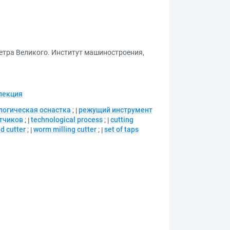
етра Великого. Институт машиностроения,
лекция
логическая оснастка
;
режущий инструмент
тчиков
;
technological process
;
cutting
d cutter
;
worm milling cutter
;
set of taps