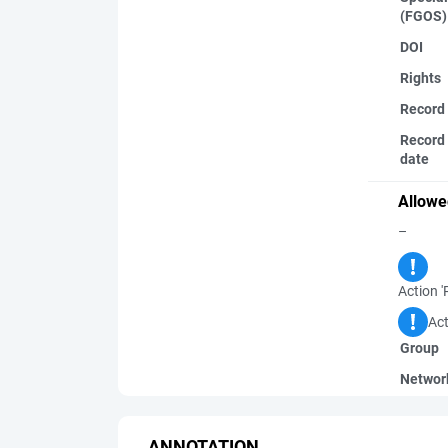
(FGOS)
DOI
Rights
Record
Record 
date
Allowe
–
Action '
Act
Group
Networ
ANNOTATION