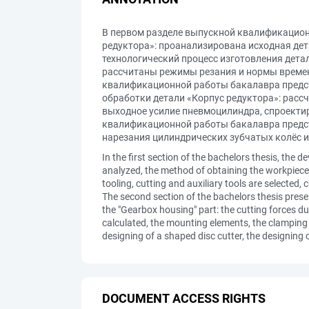
В первом разделе выпускной квалификацион
редуктора»: проанализирована исходная дет
технологический процесс изготовления дета
рассчитаны режимы резания и нормы времен
квалификационной работы бакалавра предс
обработки детали «Корпус редуктора»: рас
выходное усилие пневмоцилиндра, спроекти
квалификационной работы бакалавра предст
нарезания цилиндрических зубчатых колёс 
In the first section of the bachelors thesis, the 
analyzed, the method of obtaining the workpiece 
tooling, cutting and auxiliary tools are selected
The second section of the bachelors thesis pre
the "Gearbox housing" part: the cutting forces d
calculated, the mounting elements, the clamping 
designing of a shaped disc cutter, the designing o
DOCUMENT ACCESS RIGHTS