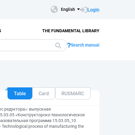
Login
English
S
THE FUNDAMENTAL LIBRARY
Search manual
Table
Card
RUSMARC
ус редуктора»: выпускная
5.03.05 «Конструкторско-технологическое
разовательная программа 15.03.05_10
chnological process of manufacturing the