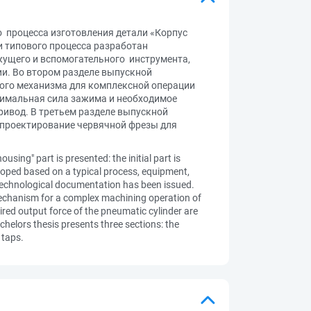
 процесса изготовления детали «Корпус
и типового процесса разработан
ежущего и вспомогательного инструмента,
и. Во втором разделе выпускной
ого механизма для комплексной операции
нимальная сила зажима и необходимое
ивод. В третьем разделе выпускной
 проектирование червячной фрезы для
sing" part is presented: the initial part is
eloped based on a typical process, equipment,
f technological documentation has been issued.
mechanism for a complex machining operation of
ired output force of the pneumatic cylinder are
helors thesis presents three sections: the
 taps.