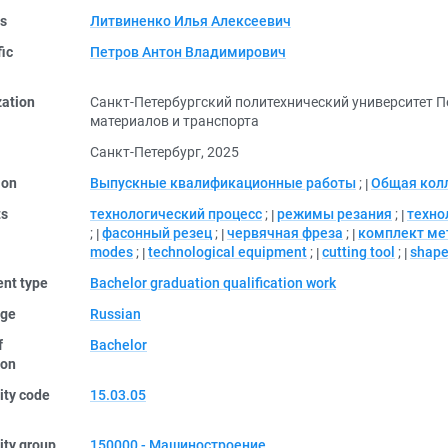
rs
Литвиненко Илья Алексеевич
fic
Петров Антон Владимирович
zation
Санкт-Петербургский политехнический университет П
материалов и транспорта
Санкт-Петербург, 2025
ion
Выпускные квалификационные работы
;
Общая кол
ts
технологический процесс
;
режимы резания
;
техно
;
фасонный резец
;
червячная фреза
;
комплект ме
modes
;
technological equipment
;
cutting tool
;
shape
nt type
Bachelor graduation qualification work
ge
Russian
f
Bachelor
ion
ity code
15.03.05
ity group
150000 - Машиностроение