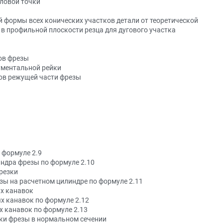
зловой точки
й формы всех конических участков детали от теоретической
х. в профильной плоскости резца для дугового участка
ов фрезы
ументальной рейки
ров режущей части фрезы
 формуле 2.9
индра фрезы по формуле 2.10
арезки
езы на расчетном цилиндре по формуле 2.11
ых канавок
х канавок по формуле 2.12
х канавок по формуле 2.13
зки фрезы в нормальном сечении