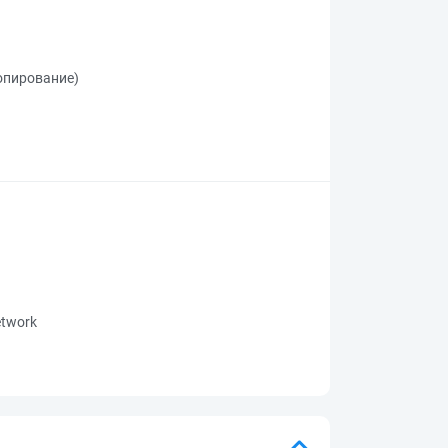
копирование)
network