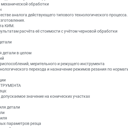
я механической обработки
ч
честве аналога действующего типового технологического процесса.
изготовления.
ёта КИМ.
зультатам расчёта её стоимости с учётом черновой обработки
детали
я детали в целом
ий
приспособлений, мерительного и режущего инструмента
ехнологического перехода и назначение режимов резания по норма
ции
СТРУМЕНТА
зца:
 допускаемое значение на конических участках
иля детали
али
филя
ных параметров резца