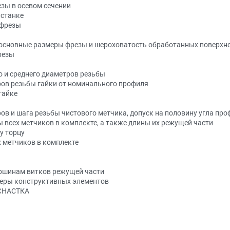
езы в осевом сечении
 станке
 фрезы
а основные размеры фрезы и шероховатость обработанных поверхн
резы
о и среднего диаметров резьбы
ров резьбы гайки от номинального профиля
гайке
ов и шага резьбы чистового метчика, допуск на половину угла пр
 всех метчиков в комплекте, а также длины их режущей части
у торцу
х метчиков в комплекте
ершинам витков режущей части
меры конструктивных элементов
СНАСТКА