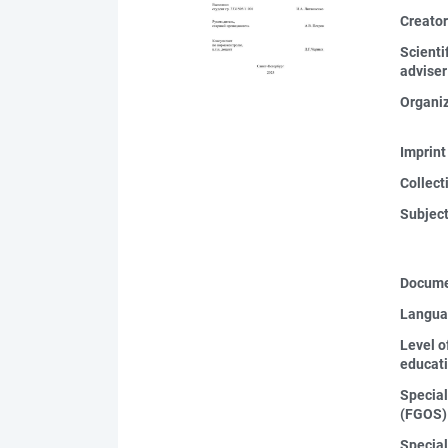
Creato
Scienti
adviser
Organi
Imprint
Collect
Subjec
Docume
Langua
Level o
educat
Special
(FGOS)
Special