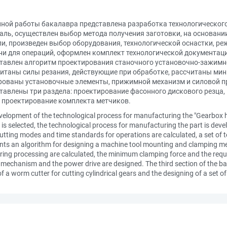
ной работы бакалавра представлена разработка технологического
аль, осуществлен выбор метода получения заготовки, на основани
ли, произведен выбор оборудования, технологической оснастки, р
и для операций, оформлен комплект технологической документаци
тавлен алгоритм проектирования станочного установочно-зажимн
считаны силы резания, действующие при обработке, рассчитаны ми
рованы установочные элементы, прижимной механизм и силовой пр
авлены три раздела: проектирование фасонного дискового резца,
и проектирование комплекта метчиков.
development of the technological process for manufacturing the "Gearbox hou
is selected, the technological process for manufacturing the part is dev
, cutting modes and time standards for operations are calculated, a set o
sents an algorithm for designing a machine tool mounting and clamping 
uring processing are calculated, the minimum clamping force and the requ
mechanism and the power drive are designed. The third section of the bac
f a worm cutter for cutting cylindrical gears and the designing of a set of