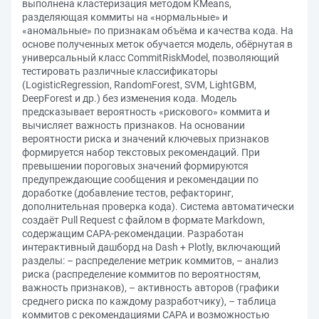
выполнена кластеризация методом KMeans,
разделяющая коммиты на «нормальные» и
«аномальные» по признакам объёма и качества кода. На
основе полученных меток обучается модель, обёрнутая в
универсальный класс CommitRiskModel, позволяющий
тестировать различные классификаторы
(LogisticRegression, RandomForest, SVM, LightGBM,
DeepForest и др.) без изменения кода. Модель
предсказывает вероятность «рискового» коммита и
вычисляет важность признаков. На основании
вероятности риска и значений ключевых признаков
формируется набор текстовых рекомендаций. При
превышении пороговых значений формируются
предупреждающие сообщения и рекомендации по
доработке (добавление тестов, рефакторинг,
дополнительная проверка кода). Система автоматически
создаёт Pull Request с файлом в формате Markdown,
содержащим CAPA-рекомендации. Разработан
интерактивный дашборд на Dash + Plotly, включающий
разделы: – распределение метрик коммитов, – анализ
риска (распределение коммитов по вероятностям,
важность признаков), – активность авторов (графики
среднего риска по каждому разработчику), – таблица
коммитов с рекомендациями CAPA и возможностью