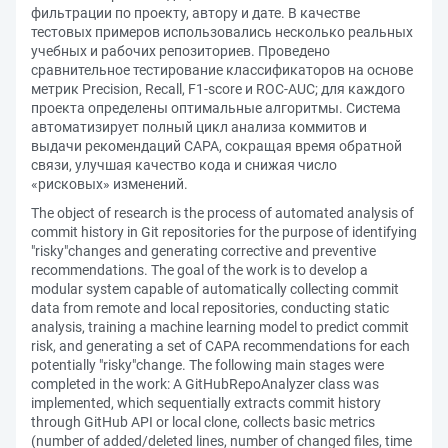
фильтрации по проекту, автору и дате. В качестве
тестовых примеров использовались несколько реальных
учебных и рабочих репозиториев. Проведено
сравнительное тестирование классификаторов на основе
метрик Precision, Recall, F1-score и ROC-AUC; для каждого
проекта определены оптимальные алгоритмы. Система
автоматизирует полный цикл анализа коммитов и
выдачи рекомендаций CAPA, сокращая время обратной
связи, улучшая качество кода и снижая число
«рисковых» изменений.
The object of research is the process of automated analysis of
commit history in Git repositories for the purpose of identifying
"risky"changes and generating corrective and preventive
recommendations. The goal of the work is to develop a
modular system capable of automatically collecting commit
data from remote and local repositories, conducting static
analysis, training a machine learning model to predict commit
risk, and generating a set of CAPA recommendations for each
potentially "risky"change. The following main stages were
completed in the work: A GitHubRepoAnalyzer class was
implemented, which sequentially extracts commit history
through GitHub API or local clone, collects basic metrics
(number of added/deleted lines, number of changed files, time