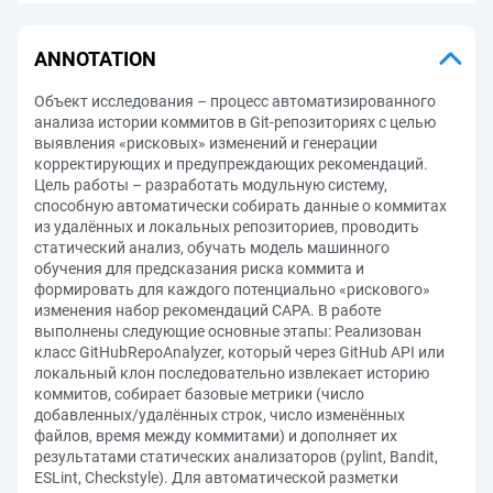
ANNOTATION
Объект исследования – процесс автоматизированного
анализа истории коммитов в Git-репозиториях с целью
выявления «рисковых» изменений и генерации
корректирующих и предупреждающих рекомендаций.
Цель работы – разработать модульную систему,
способную автоматически собирать данные о коммитах
из удалённых и локальных репозиториев, проводить
статический анализ, обучать модель машинного
обучения для предсказания риска коммита и
формировать для каждого потенциально «рискового»
изменения набор рекомендаций CAPA. В работе
выполнены следующие основные этапы: Реализован
класс GitHubRepoAnalyzer, который через GitHub API или
локальный клон последовательно извлекает историю
коммитов, собирает базовые метрики (число
добавленных/удалённых строк, число изменённых
файлов, время между коммитами) и дополняет их
результатами статических анализаторов (pylint, Bandit,
ESLint, Checkstyle). Для автоматической разметки