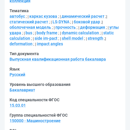
коллекция
Тематика
автобус
;
каркас кузова
;
динамический расчет
;
статический расчет
;
LS-DYNA
;
боковой удар
;
оболочечная модель
;
прочность
;
деформация
;
углы
удара
;
bus
;
body frame
;
dynamic calculation
;
static
calculation
;
side im-pact
;
shell model
;
strength
;
deformation
;
impact angles
Тип документа
Выпускная квалификационная работа бакалавра
Язык
Русский
Уровень высшего образования
Бакалавриат
Код специальности ФГОС
15.03.01
Группа специальностей ФГОС
150000 - Машиностроение