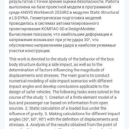
результатов с точки зрения оценки безопасности. Работа
выполнена на базе проектной модели в программной
среде ANSYS Workbench 2024R2 в модулях Static Structural
и LS-DYNA. Геометрическая подготовка моделей
проводилась в системах автоматизированного
проектирования КОМПАС-3D и DesignModeler.
Вычисления показали, что наибольшие деформации и
напряжения возникают при угле удара 30°, что
обусловлено направлением удара в наиболее уязвимые
участки конструкции.
This work is devoted to the study of the behavior of the bus
body structure during a side impact, as well as to the
determination of factors influencing the magnitude of
displacements and stresses. The main goal is to conduct
numerical modeling of side impact scenarios with different
impact angles and develop conclusions applicable to the
design of safer vehicles. The following tasks were solved in the
course of the study: 1. Creation of a finite element model of a
bus and passenger car based on information from open
sources. 2. Static calculation of a loaded bus under the
influence of gravity. 3. Making calculations for different impact
angles (30°, 60°, 90°) with the definition of displacements and
stresses. 4. Analysis of the results obtained from the point of