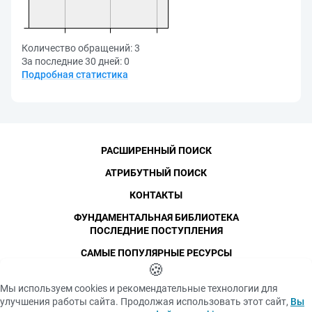
Количество обращений:
3
За последние 30 дней:
0
Подробная статистика
РАСШИРЕННЫЙ ПОИСК
АТРИБУТНЫЙ ПОИСК
КОНТАКТЫ
ФУНДАМЕНТАЛЬНАЯ БИБЛИОТЕКА
ПОСЛЕДНИЕ ПОСТУПЛЕНИЯ
САМЫЕ ПОПУЛЯРНЫЕ РЕСУРСЫ
©
СПбПУ
🍪
, 1996-2026
Авторские права и персональные данные
Мы используем cookies и рекомендательные технологии для
Фотографии размещены с согласия
улучшения работы сайта. Продолжая использовать этот сайт,
Вы
Политика конфиденциальности
изображённых лиц в соответствии