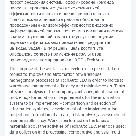
проект внедрения системы, сформирована команда
проекта; - проведены оценка экономической
эффективности проекта и оценка рисков проекта.
Практическая значимость работы обоснована
проведенным анализом эффективности: внедрение
информационной системы позволило компании достичь
значимых улучшений в качестве услуг, сокращении
издержек и финансовых показателей предприятия.
Выводы. Задачи ВКР решены, цель достигнута,
определена область применения результатов –
производственное предприятие ООО «TechAuto».
The purpose of the work – is to develop an implementation
project to improve and automation of warehouse
management processes at TechAuto LLC in order to increase
warehouse management efficiency and minimise costs. Tasks
of work: - analysis of the companys activities, identification of
problems; - formulation of requirements for the information
system to be implemented; - comparison and selection of
information systems; - development of an implementation
project and formation of a team; - risk analysis, assessment of
economic efficiency. Work is performed on the basis of
materials about the activities of TechAuto LLC. Methods used:
data collection and processing, comparative analysis, multi-