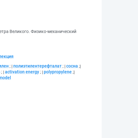
етра Великого. Физико-механический
лекция
илен
;
полиэтилентерефталат
;
сосна
;
s
;
activation energy
;
polypropylene
;
model