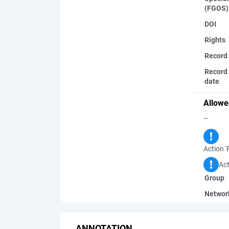
(FGOS)
DOI
Rights
Record
Record 
date
Allowe
–
Action '
Act
Group
Networ
ANNOTATION