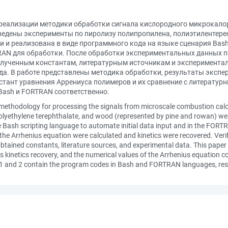
реализации методики обработки сигнала кислородного микрокало
ведены эксперименты по пиролизу полипропилена, полиэтилентере
и и реализована в виде программного кода на языке сценария Ba
AN для обработки. После обработки экспериментальных данных п
полученным константам, литературным источникам и эксперимен
а. В работе представлены методика обработки, результаты экспе
стант уравнения Аррениуса полимеров и их сравнение с литератур
Bash и FORTRAN соответственно.
a methodology for processing the signals from microscale combustion ca
 polyethylene terephthalate, and wood (represented by pine and rowan) 
 Bash scripting language to automate initial data input and in the FOR
 the Arrhenius equation were calculated and kinetics were recovered. Ver
btained constants, literature sources, and experimental data. This pape
is kinetics recovery, and the numerical values of the Arrhenius equation 
es 1 and 2 contain the program codes in Bash and FORTRAN languages, res