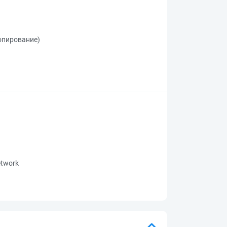
копирование)
network