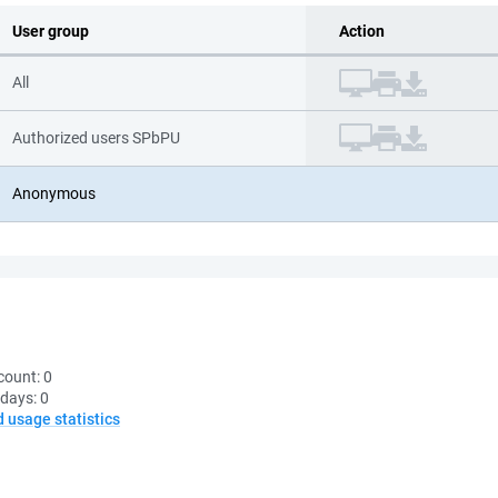
User group
Action
All
Authorized users SPbPU
Anonymous
count:
0
 days:
0
d usage statistics