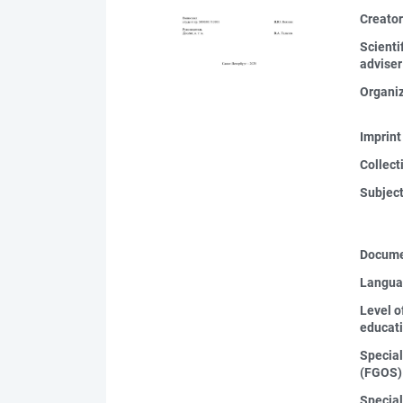
Creato
Scienti
adviser
Organi
Imprint
Collect
Subjec
Docume
Langua
Level o
educat
Special
(FGOS)
Special