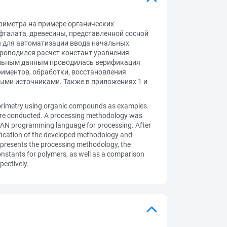
риметра на примере органических
фталата, древесины, представленной сосной
sh для автоматизации ввода начальных
роводился расчет констант уравнения
тальным данным проводилась верификация
риментов, обработки, восстановления
ными источниками. Также в приложениях 1 и
lorimetry using organic compounds as examples.
were conducted. A processing methodology was
TRAN programming language for processing. After
ification of the developed methodology and
r presents the processing methodology, the
constants for polymers, as well as a comparison
pectively.