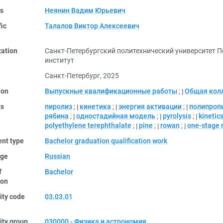
rs
Неянин Вадим Юрьевич
fic
Талалов Виктор Алексеевич
zation
Санкт-Петербургский политехнический университет П
институт
Санкт-Петербург, 2025
ion
Выпускные квалификационные работы
;
Общая кол
ts
пиролиз
;
кинетика
;
энергия активации
;
полипроп
рябина
;
одностадийная модель
;
pyrolysis
;
kinetic
polyethylene terephthalate
;
pine
;
rowan
;
one-stage 
nt type
Bachelor graduation qualification work
ge
Russian
f
Bachelor
ion
ity code
03.03.01
ity group
030000 - Физика и астрономия