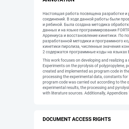
Настоящая работа посвящена разработке и 
соединений. В ходе данной работы были про
и рябиной. Была создана методика обработк
данных и на языке программирования FORTR
Аррениуса и восстановление кинетики. По 
разработанной методики и программного код
кинетики пиролиза, численные значения кон
2 содержатся программные коды на языках 
This work focuses on developing and realizing 
Experiments on the pyrolysis of polypropylene,
created and implemented as program code in the
processing the experimental data, constants for
program code was carried out according to the o
experimental results, the processing and pyrolys
with literature sources. Additionally, Appendic
DOCUMENT ACCESS RIGHTS