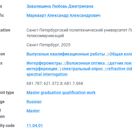
rs
Завалишина Любовь Дмитриевна
fic
Маркварт Александр Александрович
zation
Санкт-Петербургский политехнический университет П
телекоммуникаций
Санкт-Петербург, 2025
ion
Выпускные квалификационные работы
;
Общая кол
ts
Интерферометры
;
Волоконная оптика
;
датчик пок
интерференция
;
спектральный опрос
;
refractive in
spectral interrogation
681.787
;
621.372.8
;
681.7.068
nt type
Master graduation qualification work
ge
Russian
f
Master
ion
ity code
11.04.01