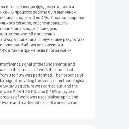
ала интерференции фундаментальной и
ика». В процессе работы был выполнен
ерина в воде от 0 до 40%. Проанализирован
бильного сигнала, обеспечивающего
 глицерина в воде. Проведено
вствительностей с численно
раствора глицерина. Полученные результаты
пользована библиографическая и
ARY, а также применены программно-
 interference signal of the fundamental and
ka». In the process of work the numerical
r from 0 to 40% was performed. The r esponse of
ble signal providing the smallest methodological
the SMSMS structure was carried out, and the
ent were 2.04∙10-5 RIU and 0.16% of glycerol
e process of work was used bibliographic and
d software and mathematical software such as