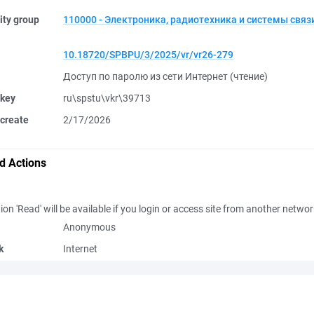
ity group
110000 - Электроника, радиотехника и системы связ
10.18720/SPBPU/3/2025/vr/vr26-279
Доступ по паролю из сети Интернет (чтение)
 key
ru\spstu\vkr\39713
create
2/17/2026
d Actions
ion 'Read' will be available if you login or access site from another netwo
Anonymous
k
Internet