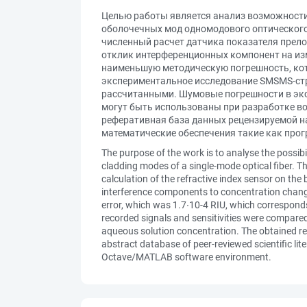
Целью работы является анализ возможности
оболочечных мод одномодового оптического
численный расчет датчика показателя прело
отклик интерференционных компонент на изм
наименьшую методическую погрешность, котор
экспериментальное исследование SMSMS-стр
рассчитанными. Шумовые погрешности в эксп
могут быть использованы при разработке в
реферативная база данных рецензируемой на
математические обеспечения такие как про
The purpose of the work is to analyse the possib
cladding modes of a single-mode optical fiber. T
calculation of the refractive index sensor on th
interference components to concentration changes
error, which was 1.7∙10-4 RIU, which corresponds
recorded signals and sensitivities were compared
aqueous solution concentration. The obtained res
abstract database of peer-reviewed scientific lit
Octave/MATLAB software environment.