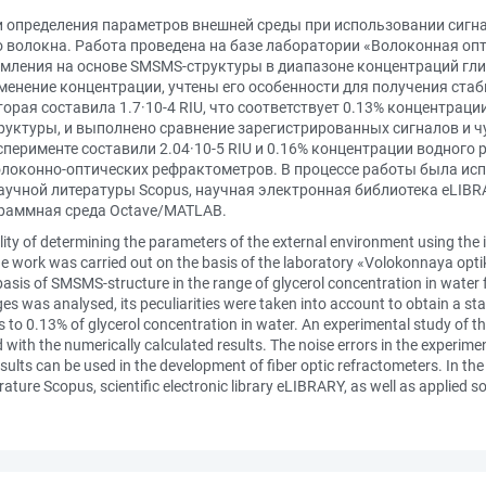
 определения параметров внешней среды при использовании сигн
 волокна. Работа проведена на базе лаборатории «Волоконная опт
мления на основе SMSMS-структуры в диапазоне концентраций глиц
енение концентрации, учтены его особенности для получения ста
ая составила 1.7·10-4 RIU, что соответствует 0.13% концентрации
уктуры, и выполнено сравнение зарегистрированных сигналов и чу
ерименте составили 2.04·10-5 RIU и 0.16% концентрации водного 
олоконно-оптических рефрактометров. В процессе работы была ис
учной литературы Scopus, научная электронная библиотека eLIBR
граммная среда Octave/MATLAB.
ility of determining the parameters of the external environment using the
he work was carried out on the basis of the laboratory «Volokonnaya opti
e basis of SMSMS-structure in the range of glycerol concentration in wate
 was analysed, its peculiarities were taken into account to obtain a sta
 to 0.13% of glycerol concentration in water. An experimental study of 
 with the numerically calculated results. The noise errors in the experim
ults can be used in the development of fiber optic refractometers. In th
erature Scopus, scientific electronic library eLIBRARY, as well as applie