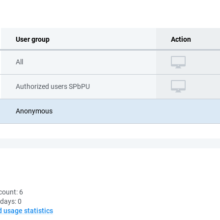
User group
Action
All
Authorized users SPbPU
Anonymous
count:
6
 days:
0
d usage statistics