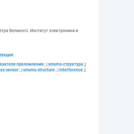
етра Великого. Институт электроники и
лекция
азателя преломления
;
smsms-структура
;
dex sensor
;
smsms structure
;
interference
;