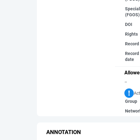
Special
(FGOS)
DOI
Rights
Record
Record 
date
Allowe
–
Act
Group
Networ
ANNOTATION