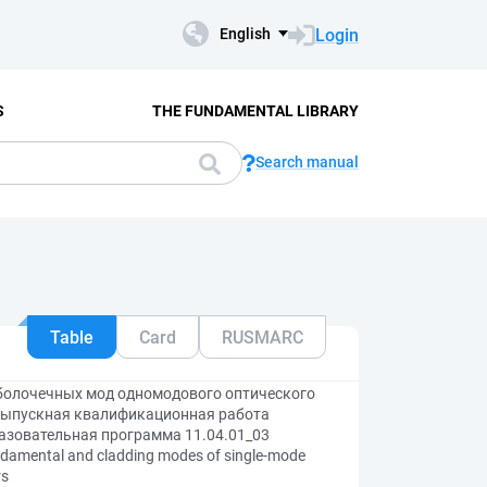
Login
English
S
THE FUNDAMENTAL LIBRARY
Search manual
Table
Card
RUSMARC
болочечных мод одномодового оптического
 выпускная квалификационная работа
разовательная программа 11.04.01_03
damental and cladding modes of single-mode
rs