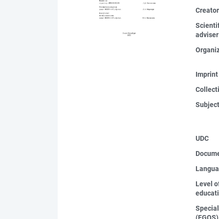
Creato
Scienti
adviser
Organi
Imprint
Collect
Subjec
UDC
Docume
Langua
Level o
educat
Special
(FGOS)