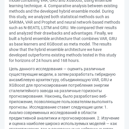
model combining VAR, GRU and XGBoost, using ensemble
learning technique. 4. Comparative analysis between existing
methods and the developed hybrid ensemble model. During
this study, we analyzed both statistical methods such as
SARIMA, VAR and Prophet and neural network-based methods
such as N-BEATS, LSTM and GRU. We compared their results
and analyzed their drawbacks and advantages. Finally, we
built a hybrid ensemble architecture that combines VAR, GRU
as base learners and XGBoost as meta model. The results
show that the hybrid ensemble architecture we have
developed outperforms existing methods tested in this study
for horizons of 24 hours and 168 hours.
Цель данного исследования — оценить различные
существующие модели, а затем разработать гибридную
ансамблевую архитектуру, объединяющую VAR, GRU и
XGBoost для прогнозирования потребления энергии
сталелитейного завода на различные горизонты
прогнозирования. Наконец, было разработано веб-
приложение, позволяющее пользователям выполнять
прогнозы. Исследование ставит следующие цели: 1.
Анализ современных исследований в области
предиктивной аналитики и прогнозирования. 2. Изучение
и оценка наиболее широко используемых моделей — как