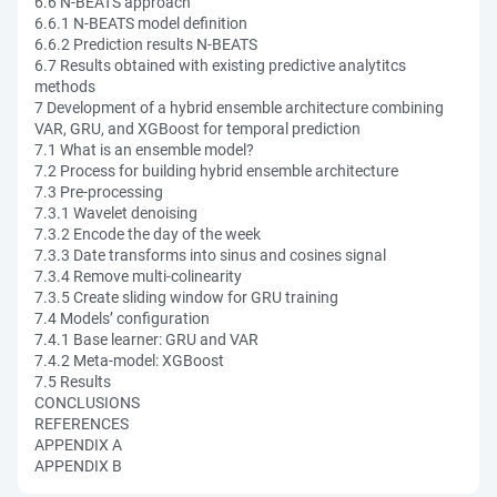
6.6 N-BEATS approach
6.6.1 N-BEATS model definition
6.6.2 Prediction results N-BEATS
6.7 Results obtained with existing predictive analytitcs
methods
7 Development of a hybrid ensemble architecture combining
VAR, GRU, and XGBoost for temporal prediction
7.1 What is an ensemble model?
7.2 Process for building hybrid ensemble architecture
7.3 Pre-processing
7.3.1 Wavelet denoising
7.3.2 Encode the day of the week
7.3.3 Date transforms into sinus and cosines signal
7.3.4 Remove multi-colinearity
7.3.5 Create sliding window for GRU training
7.4 Models’ configuration
7.4.1 Base learner: GRU and VAR
7.4.2 Meta-model: XGBoost
7.5 Results
CONCLUSIONS
REFERENCES
APPENDIX A
APPENDIX B