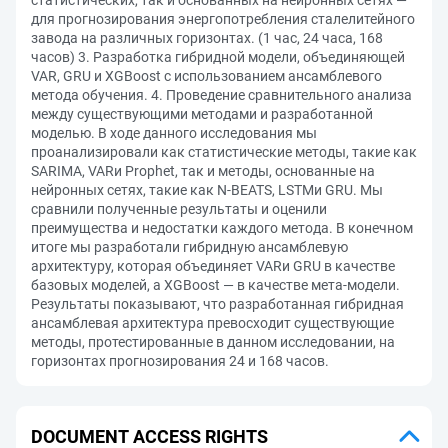
статистических, так и основанных на нейронных сетях —
для прогнозирования энергопотребления сталелитейного
завода на различных горизонтах. (1 час, 24 часа, 168
часов) 3. Разработка гибридной модели, объединяющей
VAR, GRU и XGBoost с использованием ансамблевого
метода обучения. 4. Проведение сравнительного анализа
между существующими методами и разработанной
моделью. В ходе данного исследования мы
проанализировали как статистические методы, такие как
SARIMA, VARи Prophet, так и методы, основанные на
нейронных сетях, такие как N-BEATS, LSTMи GRU. Мы
сравнили полученные результаты и оценили
преимущества и недостатки каждого метода. В конечном
итоге мы разработали гибридную ансамблевую
архитектуру, которая объединяет VARи GRU в качестве
базовых моделей, а XGBoost — в качестве мета-модели.
Результаты показывают, что разработанная гибридная
ансамблевая архитектура превосходит существующие
методы, протестированные в данном исследовании, на
горизонтах прогнозирования 24 и 168 часов.
DOCUMENT ACCESS RIGHTS