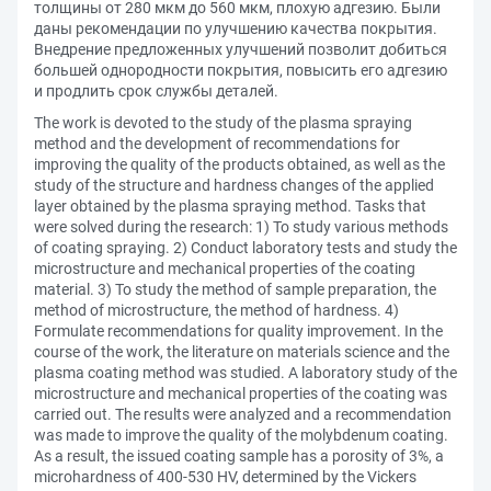
толщины от 280 мкм до 560 мкм, плохую адгезию. Были
даны рекомендации по улучшению качества покрытия.
Внедрение предложенных улучшений позволит добиться
большей однородности покрытия, повысить его адгезию
и продлить срок службы деталей.
The work is devoted to the study of the plasma spraying
method and the development of recommendations for
improving the quality of the products obtained, as well as the
study of the structure and hardness changes of the applied
layer obtained by the plasma spraying method. Tasks that
were solved during the research: 1) To study various methods
of coating spraying. 2) Conduct laboratory tests and study the
microstructure and mechanical properties of the coating
material. 3) To study the method of sample preparation, the
method of microstructure, the method of hardness. 4)
Formulate recommendations for quality improvement. In the
course of the work, the literature on materials science and the
plasma coating method was studied. A laboratory study of the
microstructure and mechanical properties of the coating was
carried out. The results were analyzed and a recommendation
was made to improve the quality of the molybdenum coating.
As a result, the issued coating sample has a porosity of 3%, a
microhardness of 400-530 HV, determined by the Vickers