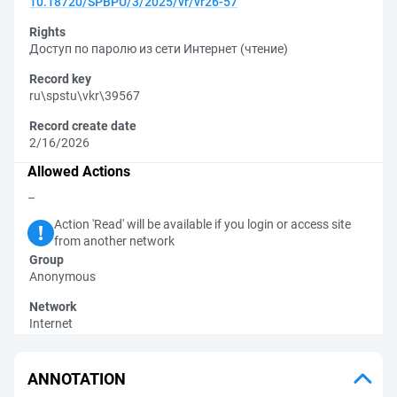
10.18720/SPBPU/3/2025/vr/vr26-57
Rights
Доступ по паролю из сети Интернет (чтение)
Record key
ru\spstu\vkr\39567
Record create date
2/16/2026
Allowed Actions
–
Action 'Read' will be available if you login or access site
from another network
Group
Anonymous
Network
Internet
ANNOTATION