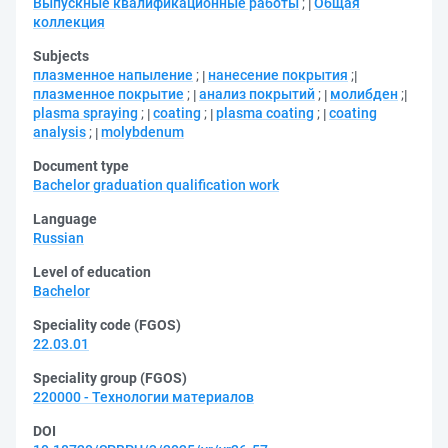
Выпускные квалификационные работы
;
Общая
коллекция
Subjects
плазменное напыление
;
нанесение покрытия
;
плазменное покрытие
;
анализ покрытий
;
молибден
;
plasma spraying
;
coating
;
plasma coating
;
coating
analysis
;
molybdenum
Document type
Bachelor graduation qualification work
Language
Russian
Level of education
Bachelor
Speciality code (FGOS)
22.03.01
Speciality group (FGOS)
220000 - Технологии материалов
DOI